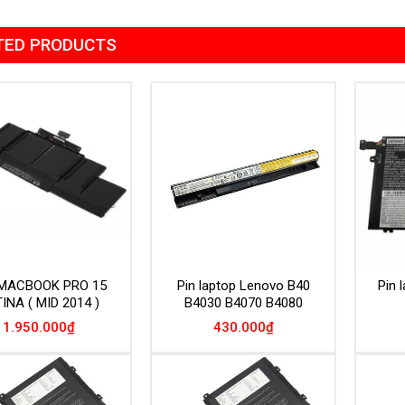
TED PRODUCTS
Add to
Add to
Wishlist
Wishlist
 MACBOOK PRO 15
Pin laptop Lenovo B40
Pin 
INA ( MID 2014 )
B4030 B4070 B4080
1.950.000
₫
430.000
₫
Add to
Add to