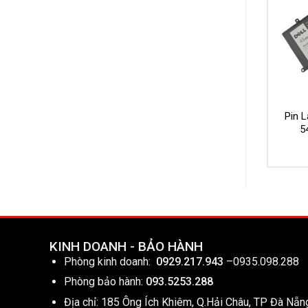
Pin L
5
KINH DOANH - BẢO HÀNH
Phòng kinh doanh:
0929.217.943
–
0935.098.288
Phòng bảo hành:
093.5253.288
Địa chỉ: 185 Ông Ích Khiêm, Q.Hải Châu, TP Đà Nẵn