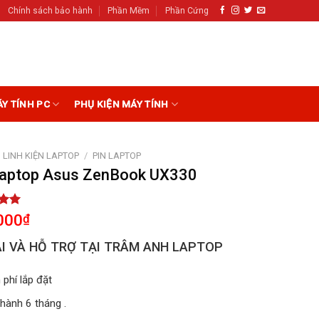
Chính sách bảo hành
Phần Mềm
Phần Cứng
ÁY TÍNH PC
PHỤ KIỆN MÁY TÍNH
LINH KIỆN LAPTOP
/
PIN LAPTOP
Laptop Asus ZenBook UX330
5.00
000
₫
5
on
I VÀ HỖ TRỢ TẠI TRÂM ANH LAPTOP
r
 phí lắp đặt
hành 6 tháng .