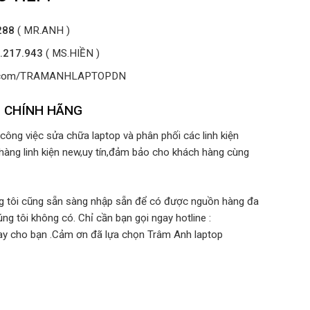
288
( MR.ANH )
.217.943
( MS.HIỀN )
ok.com/TRAMANHLAPTOPDN
G CHÍNH HÃNG
ông việc sửa chữa laptop và phân phối các linh kiện
hàng linh kiện new,uy tín,đảm bảo cho khách hàng cùng
ng tôi cũng sẵn sàng nhập sẵn để có được nguồn hàng đa
ng tôi không có. Chỉ cần bạn gọi ngay hotline :
ay cho bạn .Cảm ơn đã lựa chọn Trâm Anh laptop