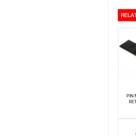
RELA
PIN
RET