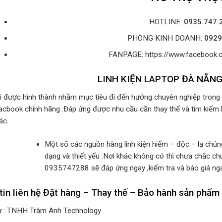
HOTLINE:
0935.747.
PHÒNG KINH DOANH:
0929
FANPAGE: https://www.facebo
LINH KIỆN LAPTOP ĐÀ NẴN
i được hình thành nhầm mục tiêu đi đến hướng chuyên nghiệp trong c
acbook chính hãng .Đáp ứng được nhu cầu cần thay thế và tìm kiếm 
ác.
Một số các nguồn hàng linh kiện hiếm – độc – lạ chú
dạng và thiết yếu .Nơi khác không có thì chưa chắc chú
0935747288 sẽ đáp ứng ngay ,kiểm tra và báo giá ng
tin liên hệ Đặt hàng – Thay thế – Bảo hành sản phẩm
y
: TNHH Trâm Anh Technology