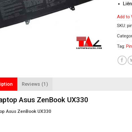
Liên
Add to 
SKU:
pi
Categor
Tag:
Pi
iption
Reviews (1)
Laptop Asus ZenBook UX330
top Asus ZenBook UX330