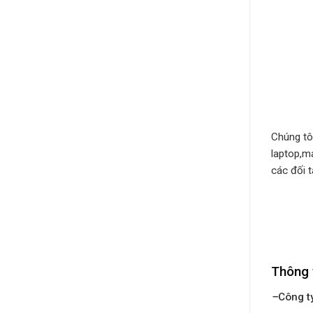
Chúng tô
laptop,m
các đối t
Thông 
–
Công t