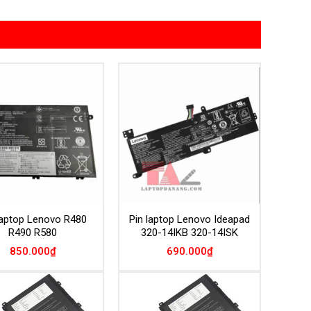
Add to
Add to
Wishlist
Wishlist
laptop Lenovo R480
Pin laptop Lenovo Ideapad
R490 R580
320-14IKB 320-14ISK
850.000
₫
690.000
₫
Add to
Add to