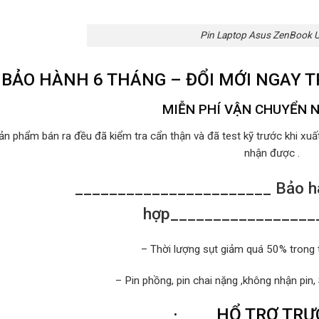
Pin Laptop Asus ZenBook
BẢO HÀNH 6 THÁNG – ĐỔI MỚI NGAY 
MIỄN PHÍ VẬN CHUYỂN 
ản phẩm bán ra đều đã kiểm tra cẩn thận và đã test kỹ trước khi xu
nhận được .
_______________________ Bảo hà
hợp_________________
– Thời lượng sụt giảm quá 50% trong 
– Pin phồng, pin chai nặng ,không nhận pin,
·
HỔ TRỢ TRỰC