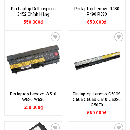
Pin Laptop Dell Inspiron
Pin laptop Lenovo R480
3452 Chính Hãng
R490 R580
550.000
₫
850.000
₫
Add to
Add to
Wishlist
Wishlist
Pin laptop Lenovo W510
Pin laptop Lenovo G500S
W520 W530
G505 G505S G510 G5030
G5070
650.000
₫
550.000
₫