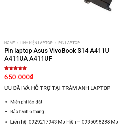
HOME
/
LINH KIỆN LAPTOP
/
PIN LAPTOP
Pin laptop Asus VivoBook S14 A411U
A411UA A411UF
Rated
1
5.00
650.000
₫
out of 5
based on
ƯU ĐÃI VÀ HỖ TRỢ TẠI TRÂM ANH LAPTOP
customer
rating
Miễn phí lắp đặt
Bảo hành 6 tháng .
Liên hệ
: 0929217943 Ms Hiền – 0935098288 Ms