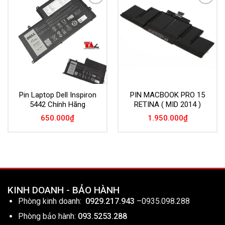
Add to
Add to
Wishlist
Wishlist
Pin Laptop Dell Inspiron
PIN MACBOOK PRO 15
5442 Chính Hãng
RETINA ( MID 2014 )
650.000
₫
1.950.000
₫
KINH DOANH - BẢO HÀNH
Phòng kinh doanh:
0929.217.943
–
0935.098.288
Phòng bảo hành:
093.5253.288