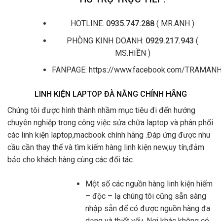
HOTLINE:
0935.747.288
( MR.ANH )
PHÒNG KINH DOANH:
0929.217.943
(
MS.HIỀN )
FANPAGE: https://www.facebook.com/TRAMA
LINH KIỆN LAPTOP ĐÀ NẴNG CHÍNH HÃNG
Chúng tôi được hình thành nhầm mục tiêu đi đến hướng
chuyên nghiệp trong công việc sửa chữa laptop và phân phối
các linh kiện laptop,macbook chính hãng .Đáp ứng được nhu
cầu cần thay thế và tìm kiếm hàng linh kiện new,uy tín,đảm
bảo cho khách hàng cùng các đối tác.
Một số các nguồn hàng linh kiện hiếm
– độc – lạ chúng tôi cũng sẵn sàng
nhập sẵn để có được nguồn hàng đa
dạng và thiết yếu .Nơi khác không có