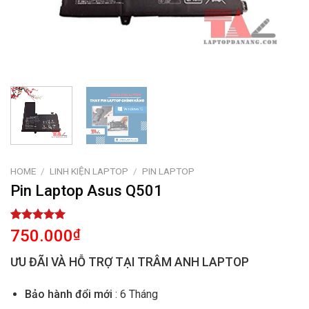
HOME
/
LINH KIỆN LAPTOP
/
PIN LAPTOP
Pin Laptop Asus Q501
Rated
1
5.00
750.000
₫
out of 5
based on
ƯU ĐÃI VÀ HỖ TRỢ TẠI TRÂM ANH LAPTOP
customer
rating
Bảo hành đổi mới
: 6 Tháng