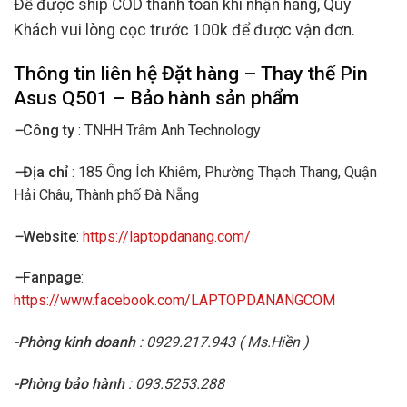
Để được ship COD thanh toán khi nhận hàng, Quý
Khách vui lòng cọc trước 100k để được vận đơn.
Thông tin liên hệ Đặt hàng – Thay thế
Pin
Asus
Q501 – Bảo hành sản phẩm
–
Công ty
: TNHH Trâm Anh Technology
–
Địa chỉ
: 185 Ông Ích Khiêm, Phường Thạch Thang, Quận
Hải Châu, Thành phố Đà Nẵng
–
Website
:
https://laptopdanang.com/
–
Fanpage
:
https://www.facebook.com/LAPTOPDANANGCOM
-Phòng kinh doanh
: 0929.217.943 ( Ms.Hiền )
-Phòng bảo hành
: 093.5253.288