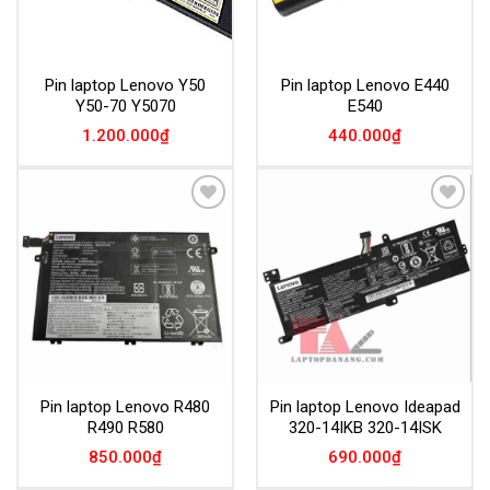
Pin laptop Lenovo Y50
Pin laptop Lenovo E440
Y50-70 Y5070
E540
1.200.000
₫
440.000
₫
Add to
Add to
Wishlist
Wishlist
Pin laptop Lenovo R480
Pin laptop Lenovo Ideapad
R490 R580
320-14IKB 320-14ISK
850.000
₫
690.000
₫