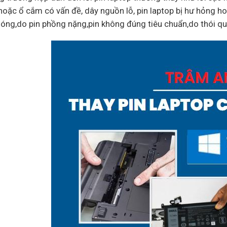
hoặc ổ cắm có vấn đề, dây nguồn lỗ, pin laptop bị hư hỏng ho
óng,do pin phồng nặng,pin không đúng tiêu chuẩn,do thói q