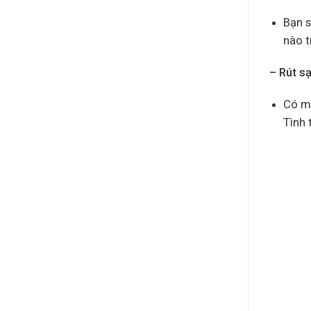
Bạn s
nào t
– Rút s
Có mộ
Tình 