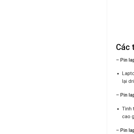
Các 
– Pin l
Lapto
lại d
– Pin l
Tình 
cao g
– Pin l