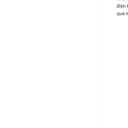
điện 
quá n