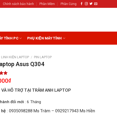
Chính sách bảo hành
Phần Mềm
Phần Cứng
ÁY TÍNH PC
PHỤ KIỆN MÁY TÍNH
LINH KIỆN LAPTOP
/
PIN LAPTOP
Laptop Asus Q304
5.00
000
₫
5
on
I VÀ HỖ TRỢ TẠI TRÂM ANH LAPTOP
r
hành đổi mới
: 6 Tháng
 hệ
: 0935098288 Ms Trâm – 0929217943 Ms Hiền