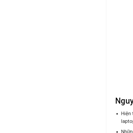
Nguy
Hiện 
lapto
Những