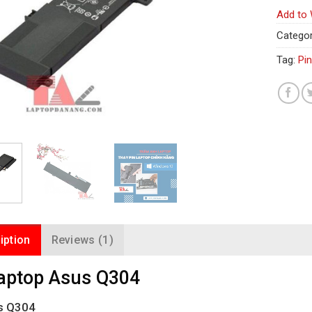
Add to 
Categor
Tag:
Pi
iption
Reviews (1)
laptop Asus Q304
s Q304