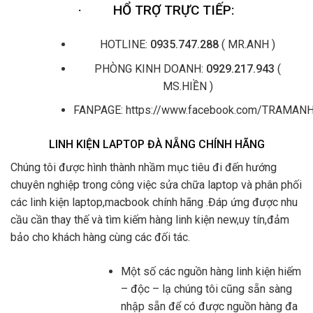
·
HỔ TRỢ TRỰC TIẾP:
HOTLINE:
0935.747.288
( MR.ANH )
PHÒNG KINH DOANH:
0929.217.943
(
MS.HIỀN )
FANPAGE: https://www.facebook.com/TRAMA
LINH KIỆN LAPTOP ĐÀ NẴNG CHÍNH HÃNG
Chúng tôi được hình thành nhầm mục tiêu đi đến hướng
chuyên nghiệp trong công việc sửa chữa laptop và phân phối
các linh kiện laptop,macbook chính hãng .Đáp ứng được nhu
cầu cần thay thế và tìm kiếm hàng linh kiện new,uy tín,đảm
bảo cho khách hàng cùng các đối tác.
Một số các nguồn hàng linh kiện hiếm
– độc – lạ chúng tôi cũng sẵn sàng
nhập sẵn để có được nguồn hàng đa