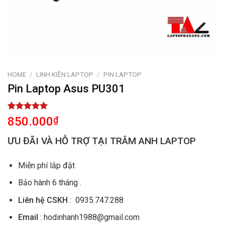
HOME
/
LINH KIỆN LAPTOP
/
PIN LAPTOP
Pin Laptop Asus PU301
Rated
1
5.00
850.000
₫
out of 5
based on
ƯU ĐÃI VÀ HỖ TRỢ TẠI TRÂM ANH LAPTOP
customer
rating
Miễn phí lắp đặt
Bảo hành 6 tháng .
Liên hệ CSKH
: 0935.747.288
Email
: hodinhanh1988@gmail.com