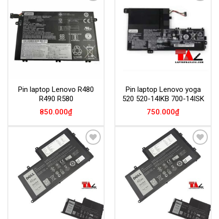
Add to
Add to
Wishlist
Wishlist
Pin laptop Lenovo R480
Pin laptop Lenovo yoga
R490 R580
520 520-14IKB 700-14ISK
850.000
₫
750.000
₫
Add to
Add to
Wishlist
Wishlist