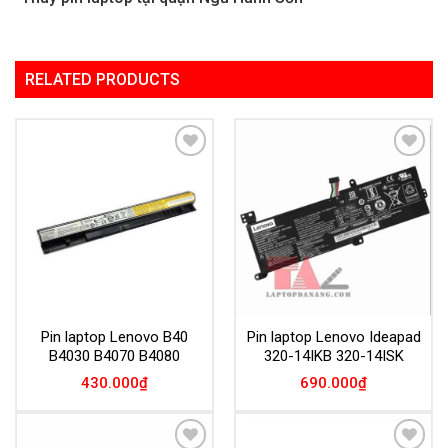
RELATED PRODUCTS
Add to
Add to
Wishlist
Wishlist
Pin laptop Lenovo B40
Pin laptop Lenovo Ideapad
B4030 B4070 B4080
320-14IKB 320-14ISK
430.000
₫
690.000
₫