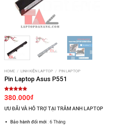
HOME
/
LINH KIỆN LAPTOP
/
PIN LAPTOP
Pin Laptop Asus P551
Rated
1
5.00
380.000
₫
out of 5
based on
ƯU ĐÃI VÀ HỖ TRỢ TẠI TRÂM ANH LAPTOP
customer
rating
Bảo hành đổi mới
: 6 Tháng