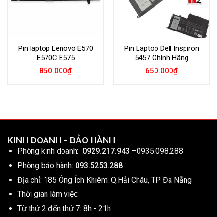
Pin laptop Lenovo E570
Pin Laptop Dell Inspiron
E570C E575
5457 Chính Hãng
850.000
₫
650.000
₫
KINH DOANH - BẢO HÀNH
Phòng kinh doanh:
0929.217.943
–
0935.098.288
Phòng bảo hành:
093.5253.288
Địa chỉ: 185 Ông Ích Khiêm, Q.Hải Châu, TP Đà Nẵng
Thời gian làm việc:
Từ thứ 2 đến thứ 7: 8h - 21h