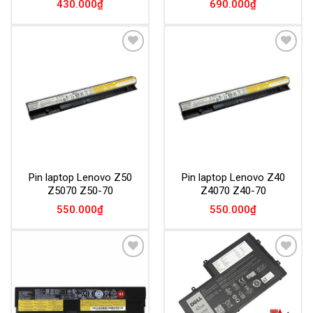
430.000
₫
690.000
₫
Add to
Add to
Wishlist
Wishlist
Pin laptop Lenovo Z50
Pin laptop Lenovo Z40
Z5070 Z50-70
Z4070 Z40-70
550.000
₫
550.000
₫
Add to
Add to
Wishlist
Wishlist