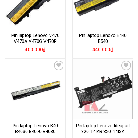
Pin laptop Lenovo V470
Pin laptop Lenovo E440
V470A V470G V470P
E540
400.000
₫
440.000
₫
Add to
Add to
Wishlist
Wishlist
Pin laptop Lenovo B40
Pin laptop Lenovo Ideapad
B4030 B4070 B4080
320-14IKB 320-14ISK