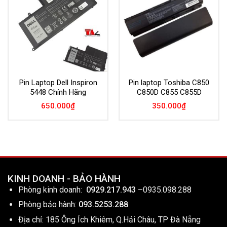
Wishlist
Wishlist
Pin Laptop Dell Inspiron
Pin laptop Toshiba C850
5448 Chính Hãng
C850D C855 C855D
650.000
₫
350.000
₫
KINH DOANH - BẢO HÀNH
Phòng kinh doanh:
0929.217.943
–
0935.098.288
Phòng bảo hành:
093.5253.288
Địa chỉ: 185 Ông Ích Khiêm, Q.Hải Châu, TP Đà Nẵng