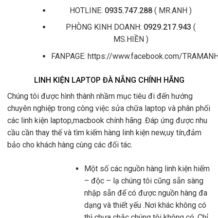
HOTLINE:
0935.747.288
( MR.ANH )
PHÒNG KINH DOANH:
0929.217.943
(
MS.HIỀN )
FANPAGE: https://www.facebook.com/TRAMA
LINH KIỆN LAPTOP ĐÀ NẴNG CHÍNH HÃNG
Chúng tôi được hình thành nhầm mục tiêu đi đến hướng
chuyên nghiệp trong công việc sửa chữa laptop và phân phối
các linh kiện laptop,macbook chính hãng .Đáp ứng được nhu
cầu cần thay thế và tìm kiếm hàng linh kiện new,uy tín,đảm
bảo cho khách hàng cùng các đối tác.
Một số các nguồn hàng linh kiện hiếm
– độc – lạ chúng tôi cũng sẵn sàng
nhập sẵn để có được nguồn hàng đa
dạng và thiết yếu .Nơi khác không có
thì chưa chắc chúng tôi không có. Chỉ