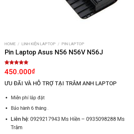
HOME
/
LINH KIỆN LAPTOP
/
PIN LAPTOP
Pin Laptop Asus N56 N56V N56J
Rated
1
5.00
450.000
₫
out of 5
based on
ƯU ĐÃI VÀ HỖ TRỢ TẠI TRÂM ANH LAPTOP
customer
rating
Miễn phí lắp đặt
Bảo hành 6 tháng .
Liên hệ
: 0929217943 Ms Hiền – 0935098288 Ms
Trâm