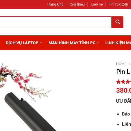
Trang Chủ
Giới thiệu
Liên hệ
Tin Tức 24h
DỊCH VỤ LAPTOP
MÀN HÌNH MÁY TÍNH PC
LINH KIỆN M
HOME
/
Pin 
Add to
Wishlist
Rated
1
380.
out of 
based 
ƯU ĐÃ
custome
rating
Bảo 
Liên