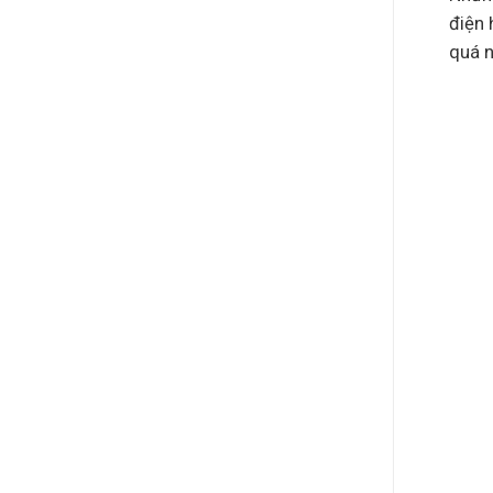
điện 
quá n