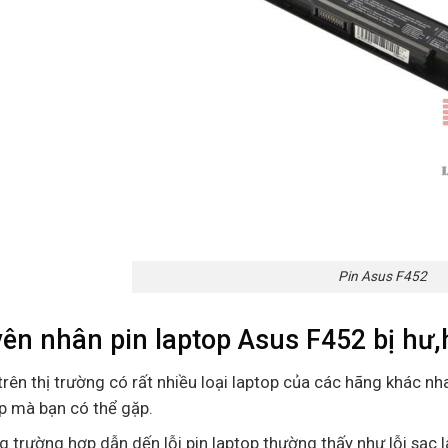
Pin Asus F452
ên nhân pin laptop Asus F452 bị hư
trên thị trường có rất nhiều loại laptop của các hãng khác nha
p mà bạn có thể gặp.
 trường hợp dẫn dến lỗi pin laptop thường thấy như lỗi sạc l