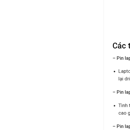
Các 
– Pin l
Lapto
lại d
– Pin l
Tình 
cao g
– Pin l