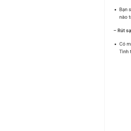
Bạn s
nào t
– Rút s
Có mộ
Tình 