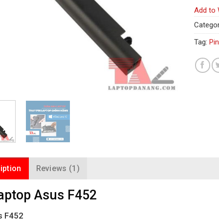
Add to 
Categor
Tag:
Pi
iption
Reviews (1)
laptop Asus F452
s F452