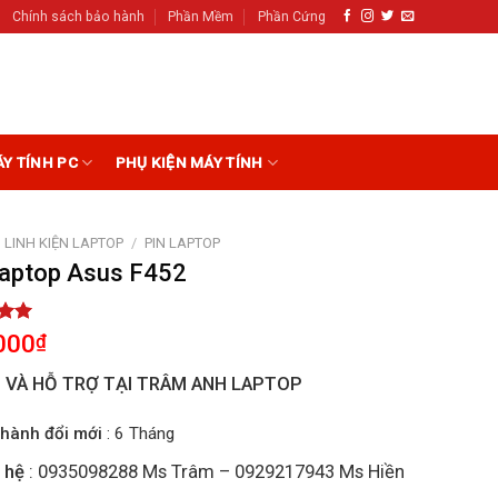
Chính sách bảo hành
Phần Mềm
Phần Cứng
ÁY TÍNH PC
PHỤ KIỆN MÁY TÍNH
LINH KIỆN LAPTOP
/
PIN LAPTOP
Laptop Asus F452
5.00
000
₫
5
on
I VÀ HỖ TRỢ TẠI TRÂM ANH LAPTOP
r
hành đổi mới
: 6 Tháng
 hệ
: 0935098288 Ms Trâm – 0929217943 Ms Hiền