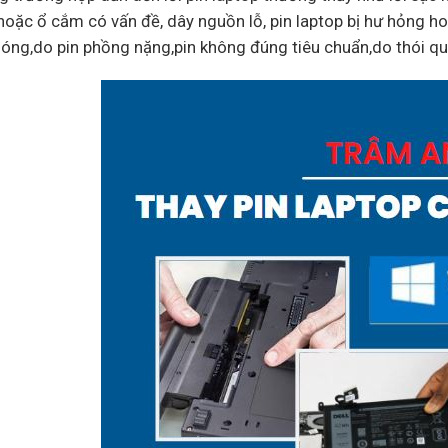
hoặc ổ cắm có vấn đề, dây nguồn lỗ, pin laptop bị hư hỏng ho
óng,do pin phồng nặng,pin không đúng tiêu chuẩn,do thói q