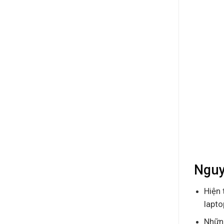
Nguy
Hiện 
lapto
Những