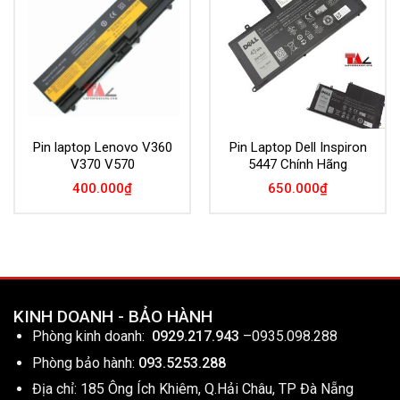
Wishlist
Wishlist
Pin laptop Lenovo V360
Pin Laptop Dell Inspiron
V370 V570
5447 Chính Hãng
400.000
₫
650.000
₫
KINH DOANH - BẢO HÀNH
Phòng kinh doanh:
0929.217.943
–
0935.098.288
Phòng bảo hành:
093.5253.288
Địa chỉ: 185 Ông Ích Khiêm, Q.Hải Châu, TP Đà Nẵng