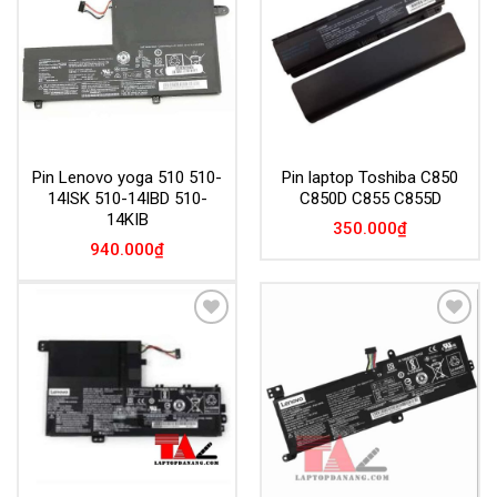
Wishlist
Wishlist
Pin Lenovo yoga 510 510-
Pin laptop Toshiba C850
14ISK 510-14IBD 510-
C850D C855 C855D
14KIB
350.000
₫
940.000
₫
Add to
Add to
Wishlist
Wishlist