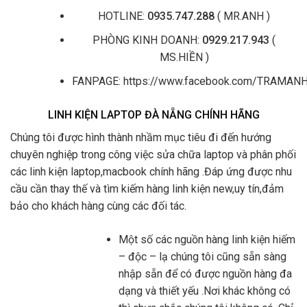
HOTLINE:
0935.747.288
( MR.ANH )
PHÒNG KINH DOANH:
0929.217.943
(
MS.HIỀN )
FANPAGE: https://www.facebook.com/TRAMA
LINH KIỆN LAPTOP ĐÀ NẴNG CHÍNH HÃNG
Chúng tôi được hình thành nhầm mục tiêu đi đến hướng
chuyên nghiệp trong công việc sửa chữa laptop và phân phối
các linh kiện laptop,macbook chính hãng .Đáp ứng được nhu
cầu cần thay thế và tìm kiếm hàng linh kiện new,uy tín,đảm
bảo cho khách hàng cùng các đối tác.
Một số các nguồn hàng linh kiện hiếm
– độc – lạ chúng tôi cũng sẵn sàng
nhập sẵn để có được nguồn hàng đa
dạng và thiết yếu .Nơi khác không có