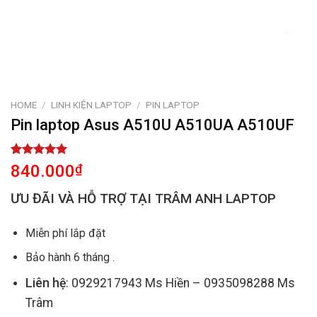
HOME
/
LINH KIỆN LAPTOP
/
PIN LAPTOP
Pin laptop Asus A510U A510UA A510UF
Rated
1
5.00
840.000
₫
out of 5
based on
ƯU ĐÃI VÀ HỖ TRỢ TẠI TRÂM ANH LAPTOP
customer
rating
Miễn phí lắp đặt
Bảo hành 6 tháng .
Liên hệ
: 0929217943 Ms Hiền – 0935098288 Ms
Trâm