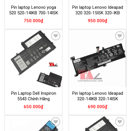
Pin laptop Lenovo yoga
Pin laptop Lenovo Ideapad
520 520-14IKB 700-14ISK
320 320-15ISK 320-IKB
750.000
₫
950.000
₫
Add to
Add to
Wishlist
Wishlist
Pin Laptop Dell Inspiron
Pin laptop Lenovo Ideapad
5543 Chính Hãng
320-14IKB 320-14ISK
650.000
₫
690.000
₫
Add to
Add to