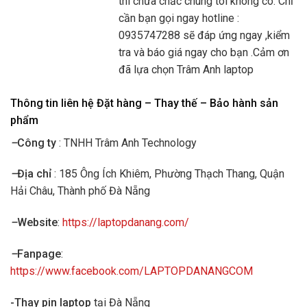
thì chưa chắc chúng tôi không có. Chỉ
cần bạn gọi ngay hotline :
0935747288 sẽ đáp ứng ngay ,kiểm
tra và báo giá ngay cho bạn .Cảm ơn
đã lựa chọn Trâm Anh laptop
Thông tin liên hệ Đặt hàng – Thay thế – Bảo hành sản
phẩm
–
Công ty
: TNHH Trâm Anh Technology
–
Địa chỉ
: 185 Ông Ích Khiêm, Phường Thạch Thang, Quận
Hải Châu, Thành phố Đà Nẵng
–
Website
:
https://laptopdanang.com/
–
Fanpage
:
https://www.facebook.com/LAPTOPDANANGCOM
-Thay pin laptop
tại Đà Nẵng