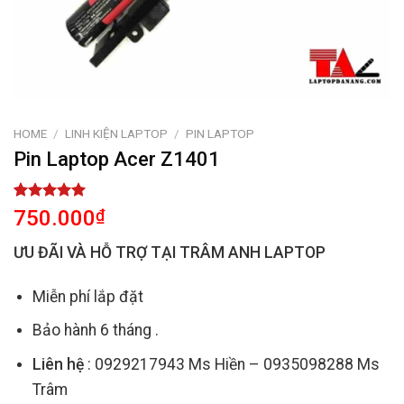
HOME
/
LINH KIỆN LAPTOP
/
PIN LAPTOP
Pin Laptop Acer Z1401
Rated
1
5.00
750.000
₫
out of 5
based on
ƯU ĐÃI VÀ HỖ TRỢ TẠI TRÂM ANH LAPTOP
customer
rating
Miễn phí lắp đặt
Bảo hành 6 tháng .
Liên hệ
: 0929217943 Ms Hiền – 0935098288 Ms
Trâm