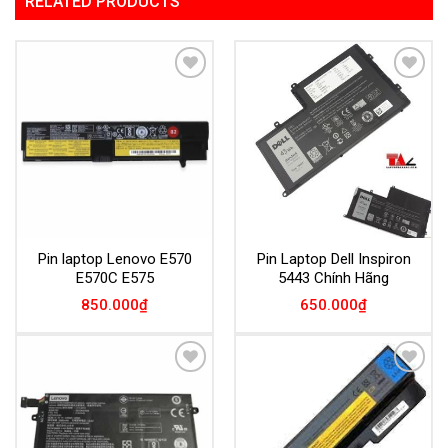
RELATED PRODUCTS
Add to
Add to
Wishlist
Wishlist
Pin laptop Lenovo E570
Pin Laptop Dell Inspiron
E570C E575
5443 Chính Hãng
850.000
₫
650.000
₫
Add to
Add to
Wishlist
Wishlist