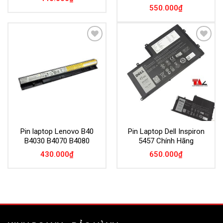
550.000
₫
Add to
Add to
Wishlist
Wishlist
Pin laptop Lenovo B40
Pin Laptop Dell Inspiron
B4030 B4070 B4080
5457 Chính Hãng
430.000
₫
650.000
₫