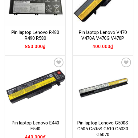
Pin laptop Lenovo R480
Pin laptop Lenovo V470
R490 R580
V470A V470G V470P
850.000
₫
400.000
₫
Add to
Add to
Wishlist
Wishlist
Pin laptop Lenovo E440
Pin laptop Lenovo G500S
E540
G505 G505S G510 G5030
G5070
440.000
₫