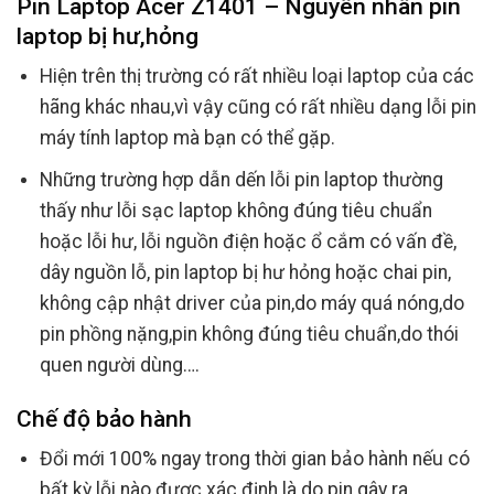
Pin Laptop Acer Z1401 – Nguyên nhân pin
laptop bị hư,hỏng
Hiện trên thị trường có rất nhiều loại laptop của các
hãng khác nhau,vì vậy cũng có rất nhiều dạng lỗi pin
máy tính laptop mà bạn có thể gặp.
Những trường hợp dẫn dến lỗi pin laptop thường
thấy như lỗi sạc laptop không đúng tiêu chuẩn
hoặc lỗi hư, lỗi nguồn điện hoặc ổ cắm có vấn đề,
dây nguồn lỗ, pin laptop bị hư hỏng hoặc chai pin,
không cập nhật driver của pin,do máy quá nóng,do
pin phồng nặng,pin không đúng tiêu chuẩn,do thói
quen người dùng….
Chế độ bảo hành
Đổi mới 100% ngay trong thời gian bảo hành nếu có
bất kỳ lỗi nào được xác định là do pin gây ra .