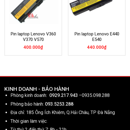
Pin laptop Lenovo V360
Pin laptop Lenovo E440
V370 V570
E540
400.000
₫
440.000
₫
KINH DOANH - BẢO HÀNH
Phòng kinh doanh:
0929.217.943
–
0935.098.288
Phòng bảo hành:
093.5253.288
Địa chỉ: 185 Ông Ích Khiêm, Q.Hải Châu, TP Đà Nẵng
Thời gian làm việc:
Từ thứ 2 đến thứ 7: 8h - 21h