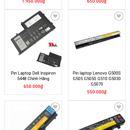
1.950.000
₫
650.000
₫
Add to
Add to
Wishlist
Wishlist
Pin Laptop Dell Inspiron
Pin laptop Lenovo G500S
5448 Chính Hãng
G505 G505S G510 G5030
G5070
650.000
₫
550.000
₫
Add to
Add to
Wishlist
Wishlist