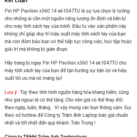
Kết Luận
Pin HP Pavilion x360 14 ek1047TU là sự lựa chọn lý tưởng
cho những ai cần một nguồn năng lượng ổn định và bền bỉ
cho máy tính xách tay của mình. Đầu tư vào sản phẩm này
không chỉ giúp duy trì hiệu suất máy tính xách tay của bạn
mà còn đảm bảo bạn có thể tiếp tục công việc, học tập hoặc
giải trí mà không bị gián đoạn.
Hãy trang bị ngay Pin HP Pavilion x360 14 ek1047TU cho
máy tính xách tay của bạn để tận hưởng sự tiện lợi và hiệu
suất tối ưu mà nó mang lại!
Lưu ý
: Tùy theo tình hình nguồn hàng hóa khang hiếm, cũng
như giá ngoại tệ có thế tăng. Cho nên giá có thể thay đổi
theo ngày, tuần, tháng… Vì vậy mong các bạn thông cảm. Gọi
theo số hotline để Công ty Trâm Anh Laptop báo giá chuẩn
nhất và tốt nhất đến quý khách. Trân Trọng !
Công ty TNHH Trâm Anh Technology