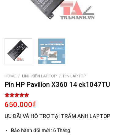
HOME
/
LINH KIỆN LAPTOP
/
PIN LAPTOP
Pin HP Pavilion X360 14 ek1047TU
Rated
1
5.00
650.000
₫
out of 5
based on
ƯU ĐÃI VÀ HỖ TRỢ TẠI TRÂM ANH LAPTOP
customer
rating
Bảo hành đổi mới
: 6 Tháng