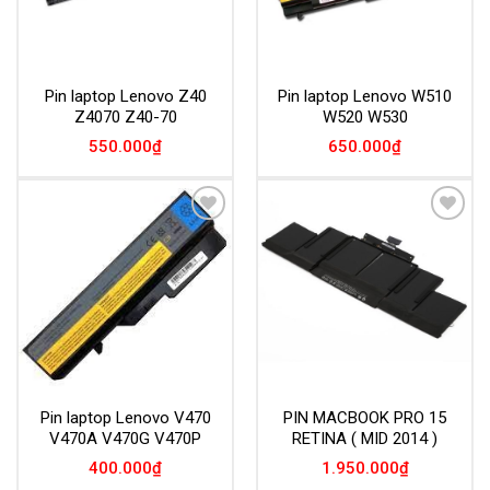
Pin laptop Lenovo Z40
Pin laptop Lenovo W510
Z4070 Z40-70
W520 W530
550.000
₫
650.000
₫
Add to
Add to
Wishlist
Wishlist
Pin laptop Lenovo V470
PIN MACBOOK PRO 15
V470A V470G V470P
RETINA ( MID 2014 )
400.000
₫
1.950.000
₫