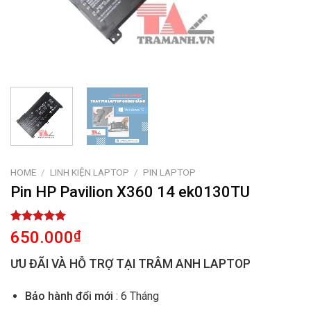
HOME
/
LINH KIỆN LAPTOP
/
PIN LAPTOP
Pin HP Pavilion X360 14 ek0130TU
Rated
1
5.00
650.000
₫
out of 5
based on
ƯU ĐÃI VÀ HỖ TRỢ TẠI TRÂM ANH LAPTOP
customer
rating
Bảo hành đổi mới
: 6 Tháng