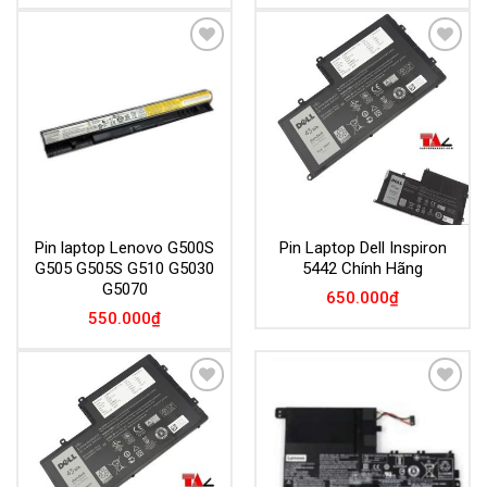
Add to
Add to
Wishlist
Wishlist
Pin laptop Lenovo G500S
Pin Laptop Dell Inspiron
G505 G505S G510 G5030
5442 Chính Hãng
G5070
650.000
₫
550.000
₫
Add to
Add to
Wishlist
Wishlist