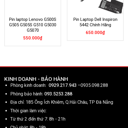
Pin laptop Lenovo G500S
Pin Laptop Dell Inspiron
G505 G505S G510 G5030
5442 Chính Hãng
G5070
650.000
₫
550.000
₫
KINH DOANH - BẢO HÀNH
Phòng kinh doanh:
0929.217.943
–
0935.098.288
Phòng bảo hành:
093.5253.288
Địa chỉ: 185 Ông Ích Khiêm, Q.Hải Châu, TP Đà Nẵng
Thời gian làm việc:
Từ thứ 2 đến thứ 7: 8h - 21h
Chủ nhật: 8h - 18h