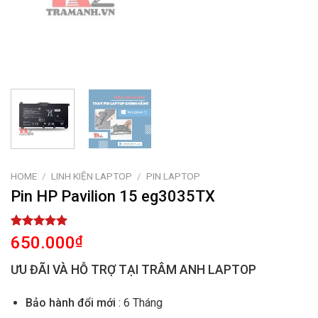
HOME
/
LINH KIỆN LAPTOP
/
PIN LAPTOP
Pin HP Pavilion 15 eg3035TX
Rated
1
5.00
650.000
₫
out of 5
based on
ƯU ĐÃI VÀ HỖ TRỢ TẠI TRÂM ANH LAPTOP
customer
rating
Bảo hành đổi mới
: 6 Tháng