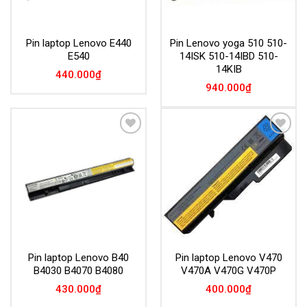
Pin laptop Lenovo E440
Pin Lenovo yoga 510 510-
E540
14ISK 510-14IBD 510-
14KIB
440.000
₫
940.000
₫
Add to
Add to
Wishlist
Wishlist
Pin laptop Lenovo B40
Pin laptop Lenovo V470
B4030 B4070 B4080
V470A V470G V470P
430.000
₫
400.000
₫