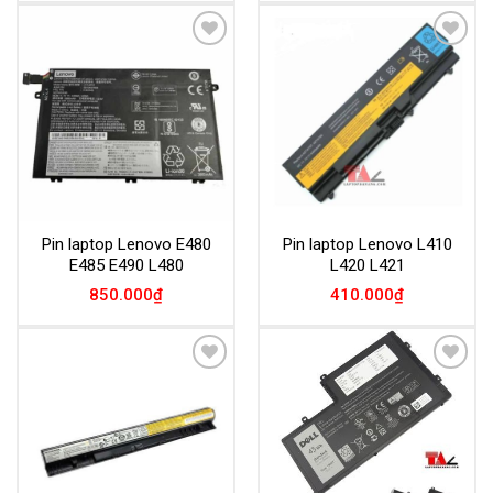
Add to
Add to
Wishlist
Wishlist
Pin laptop Lenovo E480
Pin laptop Lenovo L410
E485 E490 L480
L420 L421
850.000
₫
410.000
₫
Add to
Add to
Wishlist
Wishlist