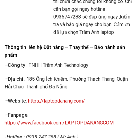
thì chưa chắc chúng tôi không có. Chỉ
cần bạn gọi ngay hotline :
0935747288 sẽ đáp ứng ngay ,kiểm
tra và báo giá ngay cho bạn .Cảm ơn
đã lựa chọn Trâm Anh laptop
Thông tin liên hệ Đặt hàng – Thay thế – Bảo hành sản
phẩm
–
Công ty
: TNHH Trâm Anh Technology
–
Địa chỉ
: 185 Ông Ích Khiêm, Phường Thạch Thang, Quận
Hải Châu, Thành phố Đà Nẵng
–
Website
:
https://laptopdanang.com/
–
Fanpage
:
https://www.facebook.com/LAPTOPDANANGCOM
-Hotline
: 0935.747.288 ( Mr.Anh )