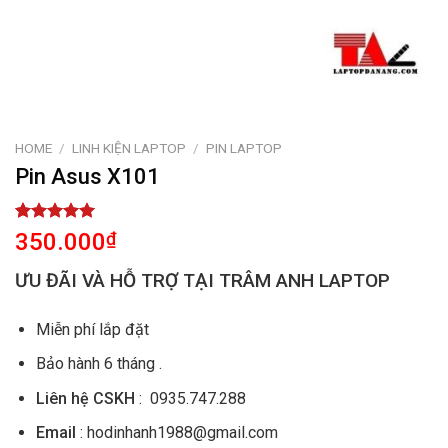
HOME
/
LINH KIỆN LAPTOP
/
PIN LAPTOP
Pin Asus X101
Rated
1
5.00
350.000
₫
out of 5
based on
ƯU ĐÃI VÀ HỖ TRỢ TẠI TRÂM ANH LAPTOP
customer
rating
Miễn phí lắp đặt
Bảo hành 6 tháng .
Liên hệ CSKH
: 0935.747.288
Email
: hodinhanh1988@gmail.com