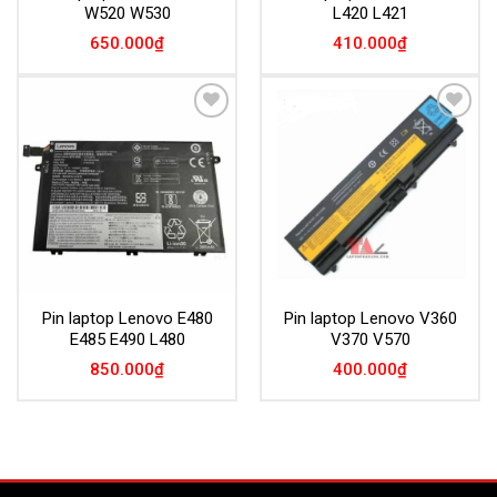
W520 W530
L420 L421
650.000
₫
410.000
₫
Add to
Add to
Wishlist
Wishlist
Pin laptop Lenovo E480
Pin laptop Lenovo V360
E485 E490 L480
V370 V570
850.000
₫
400.000
₫