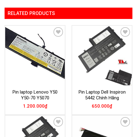
RELATED PRODUCTS
Add to
Add to
Wishlist
Wishlist
Pin laptop Lenovo Y50
Pin Laptop Dell Inspiron
Y50-70 Y5070
5442 Chính Hãng
1.200.000
₫
650.000
₫
Add to
Add to
Wishlist
Wishlist