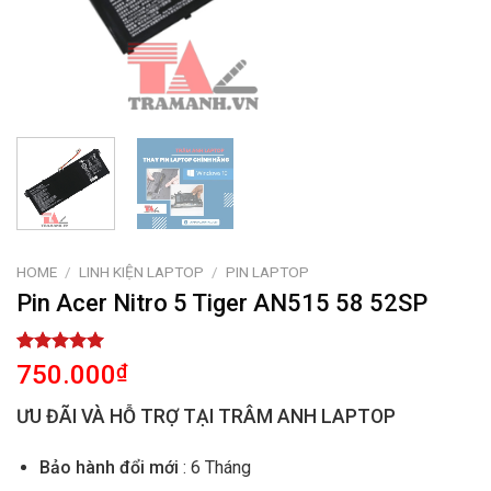
HOME
/
LINH KIỆN LAPTOP
/
PIN LAPTOP
Pin Acer Nitro 5 Tiger AN515 58 52SP
Rated
1
5.00
750.000
₫
out of 5
based on
ƯU ĐÃI VÀ HỖ TRỢ TẠI TRÂM ANH LAPTOP
customer
rating
Bảo hành đổi mới
: 6 Tháng