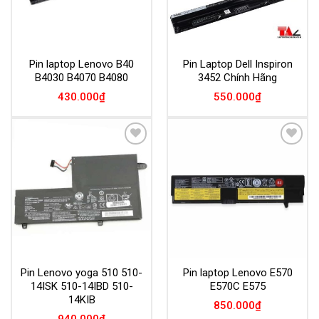
Pin laptop Lenovo B40
Pin Laptop Dell Inspiron
B4030 B4070 B4080
3452 Chính Hãng
430.000
₫
550.000
₫
Add to
Add to
Wishlist
Wishlist
Pin Lenovo yoga 510 510-
Pin laptop Lenovo E570
14ISK 510-14IBD 510-
E570C E575
14KIB
850.000
₫