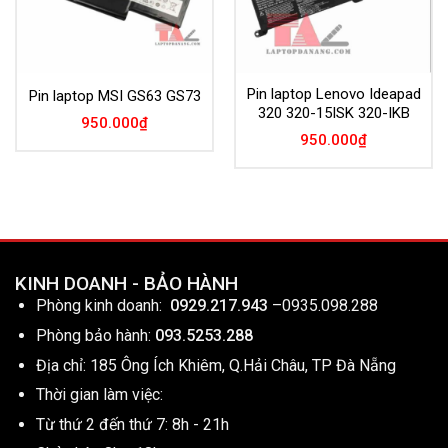
Pin laptop Lenovo Ideapad
Pin laptop MSI GS63 GS73
320 320-15ISK 320-IKB
950.000
₫
950.000
₫
KINH DOANH - BẢO HÀNH
Phòng kinh doanh:
0929.217.943
–
0935.098.288
Phòng bảo hành:
093.5253.288
Địa chỉ: 185 Ông Ích Khiêm, Q.Hải Châu, TP Đà Nẵng
Thời gian làm việc:
Từ thứ 2 đến thứ 7: 8h - 21h