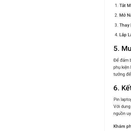
Tắt M
Mở N
Thay 
Lắp L
5. Mu
Để đảm b
phụ kiện 
tưởng để
6. Kế
Pin lapto
Với dung 
nguồn uy 
Khám phá