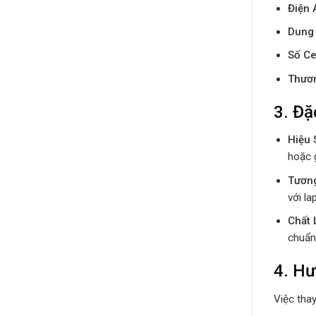
Điện 
Dung
Số Ce
Thươ
3. Đặ
Hiệu 
hoặc g
Tương
với la
Chất 
chuẩn
4. Hư
Việc tha