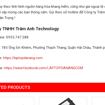
Tùy theo tình hình nguồn hàng hóa khang hiếm, cũng như giá ngoại tệ c
ì vậy mong các bạn thông cảm. Gọi theo số hotline để Công ty Trâm
ân Trọng !
y TNHH Trâm Anh Technology
line: 0935.747.288
ỉ: 185 Ông Ích Khiêm, Phường Thạch Thang, Quận Hải Châu, Thành 
e:
https://laptopdanang.com
ge:
https://www.facebook.com/LAPTOPDANANGCOM
TED PRODUCTS