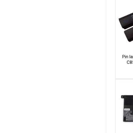
Pin l
C8