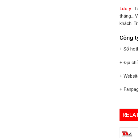
Lưu ý
: 
tháng… V
khách. Tr
Công t
+ Số hot
+ Địa ch
+ Websit
+ Fanpa
RELA