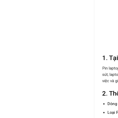
1. Tạ
Pin lapto
sút, lapt
việc và g
2. Th
Dòng
Loại 