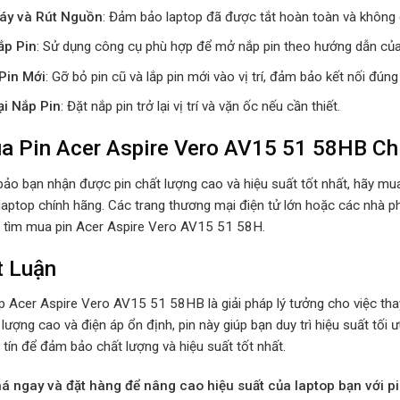
áy và Rút Nguồn
: Đảm bảo laptop đã được tắt hoàn toàn và không c
ắp Pin
: Sử dụng công cụ phù hợp để mở nắp pin theo hướng dẫn của
Pin Mới
: Gỡ bỏ pin cũ và lắp pin mới vào vị trí, đảm bảo kết nối đúng
ại Nắp Pin
: Đặt nắp pin trở lại vị trí và vặn ốc nếu cần thiết.
a Pin Acer Aspire Vero AV15 51 58HB Ch
ảo bạn nhận được pin chất lượng cao và hiệu suất tốt nhất, hãy mu
laptop chính hãng. Các trang thương mại điện tử lớn hoặc các nhà ph
 tìm mua pin Acer Aspire Vero AV15 51 58H.
t Luận
p Acer Aspire Vero AV15 51 58HB là giải pháp lý tưởng cho việc thay
lượng cao và điện áp ổn định, pin này giúp bạn duy trì hiệu suất tối 
tín để đảm bảo chất lượng và hiệu suất tốt nhất.
 ngay và đặt hàng để nâng cao hiệu suất của laptop bạn với p