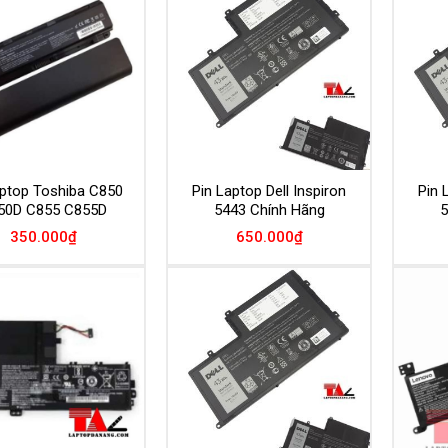
Add to
Add to
Wishlist
Wishlist
aptop Toshiba C850
Pin Laptop Dell Inspiron
Pin 
50D C855 C855D
5443 Chính Hãng
5
350.000
₫
650.000
₫
Add to
Add to
Wishlist
Wishlist