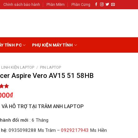
Chính sách bảo hành
Phần Mềm
Phần Cứng
ÁY TÍNH PC
PHỤ KIỆN MÁY TÍNH
LINH KIỆN LAPTOP
/
PIN LAPTOP
Acer Aspire Vero AV15 51 58HB
5.00
000
₫
5
on
I VÀ HỖ TRỢ TẠI TRÂM ANH LAPTOP
r
hành đổi mới
: 6 Tháng
 hệ:
0935098288 Ms Trâm –
0929217943
Ms Hiền