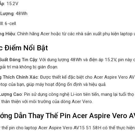
Áp
: 15.2V
 Lượng
: 48Wh
ll
: 6-cell
ng Hiệu
: Chính hãng Acer hoặc từ các nhà sản xuất phụ kiện laptop u
c Điểm Nổi Bật
Suất Đáng Tin Cậy
: Với dung lượng 48Wh và điện áp 15.2V, pin này c
iải trí mà không bị gián đoạn.
 Thích Chính Xác
: Được thiết kế đặc biệt cho Acer Aspire Vero 
ptop của bạn, giúp máy hoạt động ổn định và hiệu quả.
Lượng Cao
: Pin sử dụng công nghệ Li-ion tiên tiến, mang lại tuổi thọ
 thân thiện với môi trường của dòng Acer Vero.
ớng Dẫn Thay Thế Pin Acer Aspire Vero 
y thế pin cho laptop Acer Aspire Vero AV15 51 58H có thể thực hiện