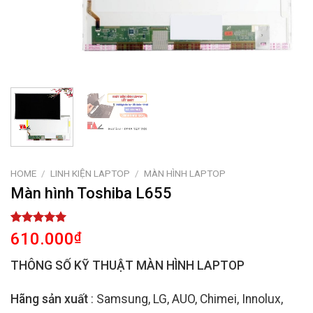
HOME
/
LINH KIỆN LAPTOP
/
MÀN HÌNH LAPTOP
Màn hình Toshiba L655
Rated
1
5.00
610.000
₫
out of 5
based on
THÔNG SỐ KỸ THUẬT MÀN HÌNH LAPTOP
customer
rating
Hãng sản xuất
: Samsung, LG, AUO, Chimei, Innolux,