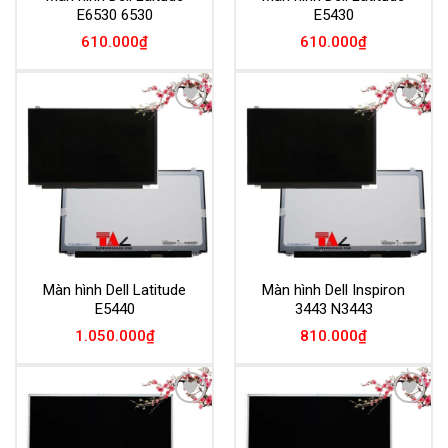
E6530 6530
E5430
610.000
₫
610.000
₫
Add to
Add to
Wishlist
Wishlist
Màn hình Dell Latitude
Màn hình Dell Inspiron
E5440
3443 N3443
1.050.000
₫
810.000
₫
Add to
Add to
Wishlist
Wishlist