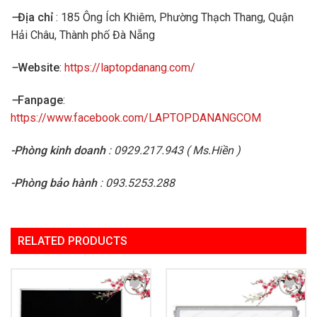
–
Địa chỉ
: 185 Ông Ích Khiêm, Phường Thạch Thang, Quận
Hải Châu, Thành phố Đà Nẵng
–
Website
:
https://laptopdanang.com/
–
Fanpage
:
https://www.facebook.com/LAPTOPDANANGCOM
-Phòng kinh doanh
: 0929.217.943 ( Ms.Hiền )
-Phòng bảo hành
: 093.5253.288
RELATED PRODUCTS
Add to
Add to
Wishlist
Wishlist