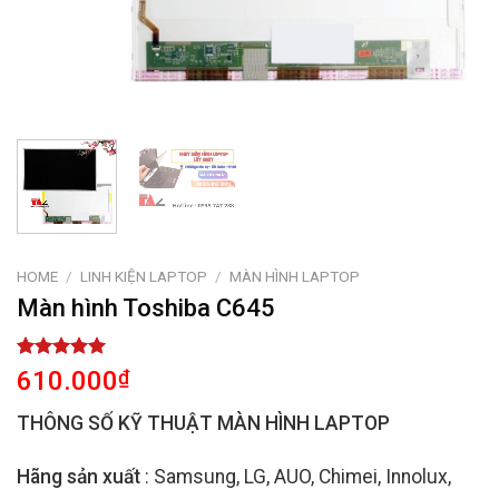
HOME
/
LINH KIỆN LAPTOP
/
MÀN HÌNH LAPTOP
Màn hình Toshiba C645
Rated
1
5.00
610.000
₫
out of 5
based on
THÔNG SỐ KỸ THUẬT MÀN HÌNH LAPTOP
customer
rating
Hãng sản xuất
: Samsung, LG, AUO, Chimei, Innolux,