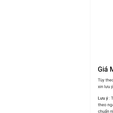
Giá 
Tùy the
xin lưu 
Lưu ý
: 
theo ng
chuẩn nh