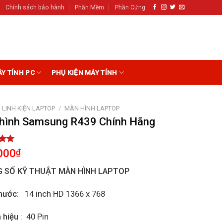
Chính sách bảo hành
Phần Mềm
Phần Cứng
ÁY TÍNH PC
PHỤ KIỆN MÁY TÍNH
LINH KIỆN LAPTOP
/
MÀN HÌNH LAPTOP
hình Samsung R439 Chính Hãng
5.00
000
₫
5
on
 SỐ KỸ THUẬT MÀN HÌNH LAPTOP
r
hước
: 14 inch HD 1366 x 768
n hiệu
: 40 Pin