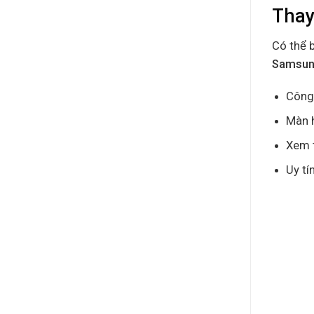
Thay
Có thể 
Samsun
Công 
Màn h
Xem t
Uy tí