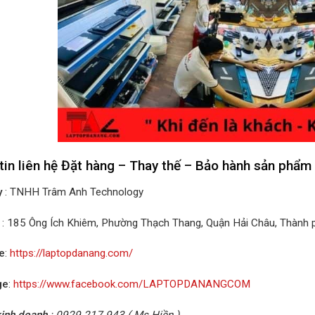
tin liên hệ Đặt hàng – Thay thế – Bảo hành sản phẩm
y
: TNHH Trâm Anh Technology
: 185 Ông Ích Khiêm, Phường Thạch Thang, Quận Hải Châu, Thành
e
:
https://laptopdanang.com/
ge
:
https://www.facebook.com/LAPTOPDANANGCOM
inh doanh
: 0929.217.943 ( Ms.Hiền )