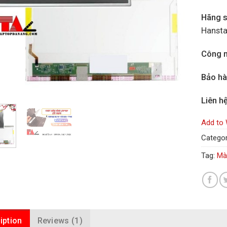
Hãng s
Hansta
Công n
Bảo h
Liên h
Add to 
Categor
Tag:
Mà
iption
Reviews (1)