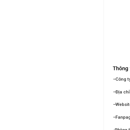
Thông 
–
Công t
–
Địa chỉ
–
Websit
–
Fanpa
-Phòng k