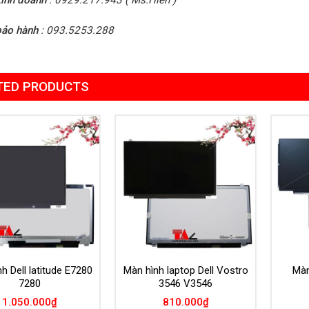
bảo hành
: 093.5253.288
TED PRODUCTS
Add to
Add to
Wishlist
Wishlist
h Dell latitude E7280
Màn hình laptop Dell Vostro
Màn
7280
3546 V3546
1.050.000
₫
810.000
₫