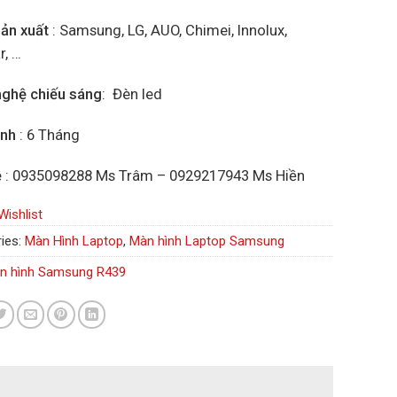
ản xuất
: Samsung, LG, AUO, Chimei, Innolux,
r, …
ghệ chiếu sáng
: Đèn led
ành
: 6 Tháng
ệ
: 0935098288 Ms Trâm – 0929217943 Ms Hiền
Wishlist
ies:
Màn Hình Laptop
,
Màn hình Laptop Samsung
n hình Samsung R439