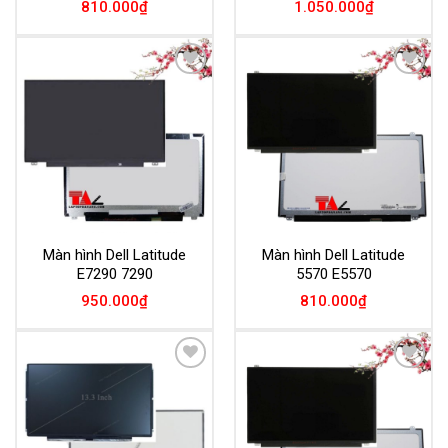
810.000
₫
1.050.000
₫
Add to
Add to
Wishlist
Wishlist
Màn hình Dell Latitude
Màn hình Dell Latitude
E7290 7290
5570 E5570
950.000
₫
810.000
₫
Add to
Add to
Wishlist
Wishlist