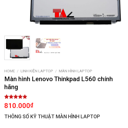
HOME
/
LINH KIỆN LAPTOP
/
MÀN HÌNH LAPTOP
Màn hình Lenovo Thinkpad L560 chính
hãng
Rated
1
5.00
810.000
₫
out of 5
based on
THÔNG SỐ KỸ THUẬT MÀN HÌNH LAPTOP
customer
rating