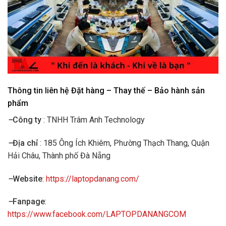
Thông tin liên hệ Đặt hàng – Thay thế – Bảo hành sản
phẩm
–
Công ty
: TNHH Trâm Anh Technology
–
Địa chỉ
: 185 Ông Ích Khiêm, Phường Thạch Thang, Quận
Hải Châu, Thành phố Đà Nẵng
–
Website
:
https://laptopdanang.com/
–
Fanpage
:
https://www.facebook.com/LAPTOPDANANGCOM