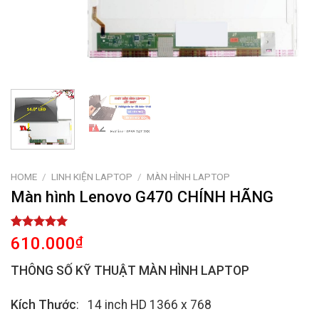
HOME
/
LINH KIỆN LAPTOP
/
MÀN HÌNH LAPTOP
Màn hình Lenovo G470 CHÍNH HÃNG
Rated
1
5.00
610.000
₫
out of 5
based on
THÔNG SỐ KỸ THUẬT MÀN HÌNH LAPTOP
customer
rating
Kích Thước
: 14 inch HD 1366 x 768