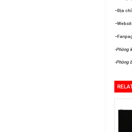
–
Địa chỉ
–
Websit
–
Fanpa
-Phòng k
-Phòng 
RELA