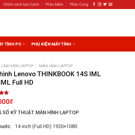
Chính sách bảo hành
Phần Mềm
Phần Cứng
ÁY TÍNH PC
PHỤ KIỆN MÁY TÍNH
LINH KIỆN LAPTOP
/
MÀN HÌNH LAPTOP
hình Lenovo THINKBOOK 14S IML
IML Full HD
5.00
000
₫
5
on
 SỐ KỸ THUẬT MÀN HÌNH LAPTOP
r
hước
: 14 inch (Full HD) 1920×1080