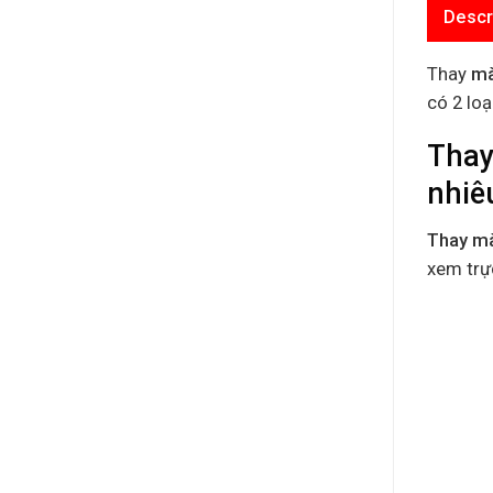
Descr
Thay
mà
có 2 lo
Thay
nhiê
Thay m
xem trực