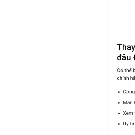
Thay
đâu 
Có thể 
chính h
Công 
Màn h
Xem t
Uy tí