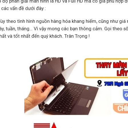
o độ phân giải màn hình là HD và Full HD mà có giá phù hợp 
ý các vấn đề dưới đây :
Tùy theo tình hình nguồn hàng hóa khang hiếm, cũng như giá n
ày, tuần, tháng… Vì vậy mong các bạn thông cảm. Gọi theo s
ất và tốt nhất đến quý khách. Trân Trọng !