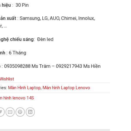
n hiệu
: 30 Pin
ản xuất
: Samsung, LG, AUO, Chimei, Innolux,
r, …
ghệ chiếu sáng
: Đèn led
ành
: 6 Tháng
ệ
: 0935098288 Ms Trâm – 0929217943 Ms Hiền
Wishlist
ies:
Màn Hình Laptop
,
Màn hình Laptop Lenovo
n hình lenovo 14S