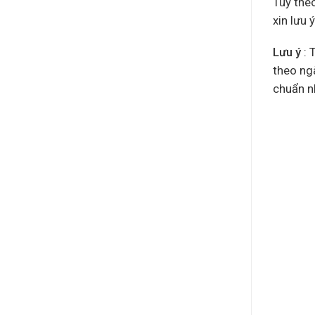
Tùy the
xin lưu 
Lưu ý
: 
theo ng
chuẩn nh