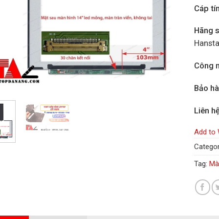
Cáp tí
Hãng s
Hansta
Công n
Bảo h
Liên h
Add to 
Categor
Tag:
Mà