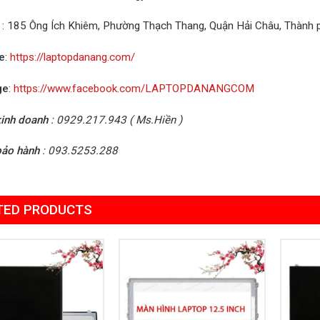
: 185 Ông Ích Khiêm, Phường Thạch Thang, Quận Hải Châu, Thành
e
:
https://laptopdanang.com/
ge
:
https://www.facebook.com/LAPTOPDANANGCOM
inh doanh
: 0929.217.943 ( Ms.Hiền )
bảo hành
: 093.5253.288
TED PRODUCTS
Add to
Add to
Wishlist
Wishlist