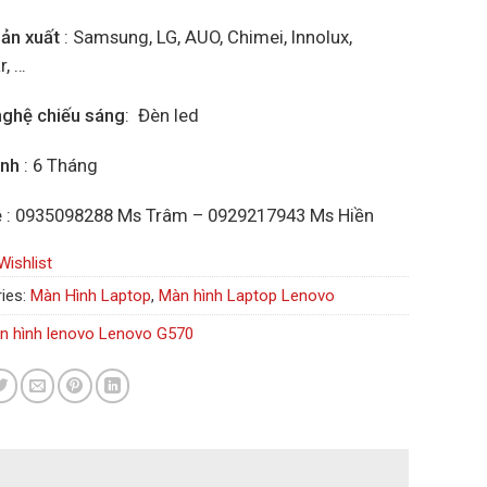
ản xuất
: Samsung, LG, AUO, Chimei, Innolux,
r, …
ghệ chiếu sáng
: Đèn led
ành
: 6 Tháng
ệ
: 0935098288 Ms Trâm – 0929217943 Ms Hiền
Wishlist
ies:
Màn Hình Laptop
,
Màn hình Laptop Lenovo
n hình lenovo Lenovo G570