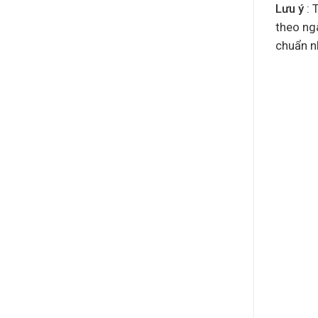
Lưu ý
: 
theo ng
chuẩn nh