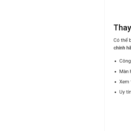
Thay
Có thể 
chính h
Công 
Màn h
Xem t
Uy tí