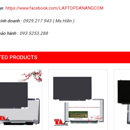
ge
:
https://www.facebook.com/LAPTOPDANANGCOM
inh doanh
: 0929.217.943 ( Ms.Hiền )
bảo hành
: 093.5253.288
TED PRODUCTS
Add to
Add to
Wishlist
Wishlist