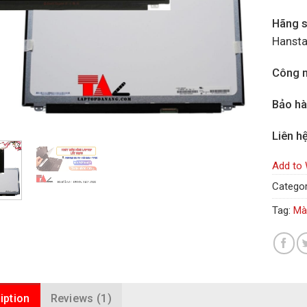
Hãng s
Hansta
Công n
Bảo h
Liên h
Add to 
Categor
Tag:
Mà
iption
Reviews (1)