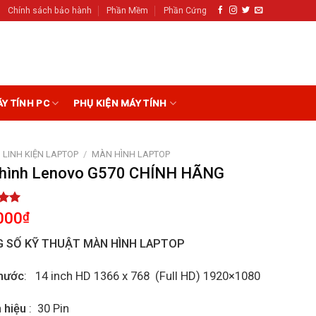
Chính sách bảo hành
Phần Mềm
Phần Cứng
ÁY TÍNH PC
PHỤ KIỆN MÁY TÍNH
LINH KIỆN LAPTOP
/
MÀN HÌNH LAPTOP
hình Lenovo G570 CHÍNH HÃNG
5.00
000
₫
5
on
 SỐ KỸ THUẬT MÀN HÌNH LAPTOP
r
hước
: 14 inch HD 1366 x 768 (Full HD) 1920×1080
n hiệu
: 30 Pin