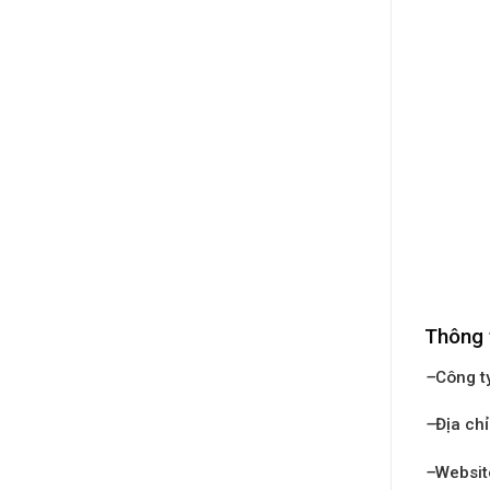
Thông 
–
Công t
–
Địa chỉ
–
Websit