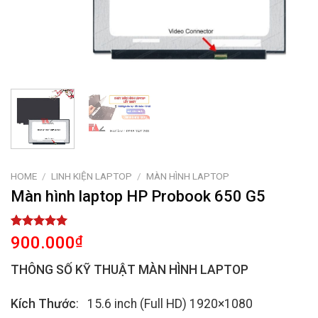
HOME
/
LINH KIỆN LAPTOP
/
MÀN HÌNH LAPTOP
Màn hình laptop HP Probook 650 G5
Rated
1
5.00
900.000
₫
out of 5
based on
THÔNG SỐ KỸ THUẬT MÀN HÌNH LAPTOP
customer
rating
Kích Thước
: 15.6 inch (Full HD) 1920×1080