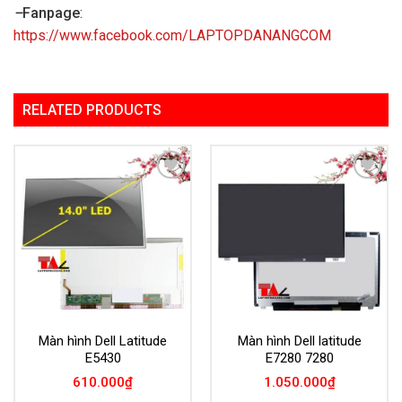
–
Fanpage
:
https://www.facebook.com/LAPTOPDANANGCOM
RELATED PRODUCTS
Add to
Add to
Wishlist
Wishlist
Màn hình Dell Latitude
Màn hình Dell latitude
E5430
E7280 7280
610.000
₫
1.050.000
₫