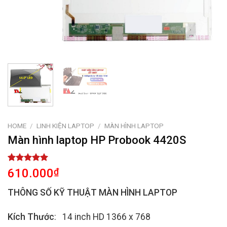
HOME
/
LINH KIỆN LAPTOP
/
MÀN HÌNH LAPTOP
Màn hình laptop HP Probook 4420S
Rated
1
5.00
610.000
₫
out of 5
based on
THÔNG SỐ KỸ THUẬT MÀN HÌNH LAPTOP
customer
rating
Kích Thước
: 14 inch HD 1366 x 768