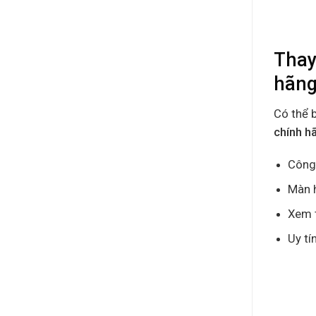
Thay
hãng
Có thể 
chính h
Công 
Màn h
Xem t
Uy tí