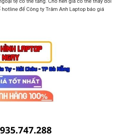
goại tệ có thế tăng. Cho nên giá có thể thay đổi
ố hotline để Công ty Trâm Anh Laptop báo giá