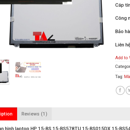
Cáp tí
Công n
Bảo h
Liên h
Add to 
Categor
Tag:
Mà
iption
Reviews (1)
n hình laptop HP 15-BS 15-BS578TU 15-BS015DX 15-BS5