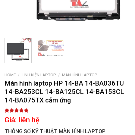
HOME
/
LINH KIỆN LAPTOP
/
MÀN HÌNH LAPTOP
Màn hình laptop HP 14-BA 14-BA036TU
14-BA253CL 14-BA125CL 14-BA153CL
14-BA075TX cảm ứng
Rated
1
5.00
Giá: liên hệ
out of 5
based on
THÔNG SỐ KỸ THUẬT MÀN HÌNH LAPTOP
customer