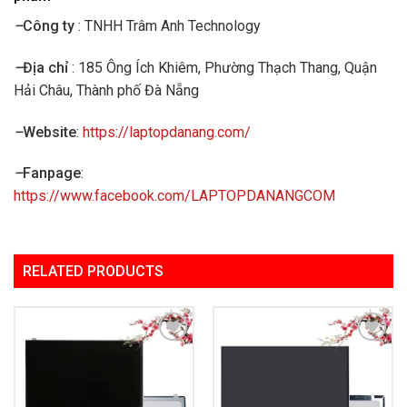
–
Công ty
: TNHH Trâm Anh Technology
–
Địa chỉ
: 185 Ông Ích Khiêm, Phường Thạch Thang, Quận
Hải Châu, Thành phố Đà Nẵng
–
Website
:
https://laptopdanang.com/
–
Fanpage
:
https://www.facebook.com/LAPTOPDANANGCOM
RELATED PRODUCTS
Add to
Add to
Wishlist
Wishlist