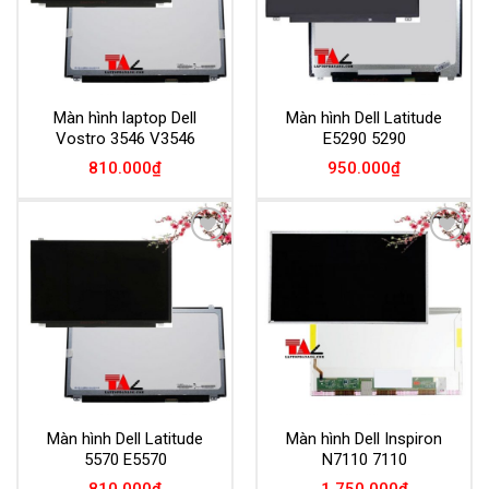
Màn hình laptop Dell
Màn hình Dell Latitude
Vostro 3546 V3546
E5290 5290
810.000
₫
950.000
₫
Add to
Add to
Wishlist
Wishlist
Màn hình Dell Latitude
Màn hình Dell Inspiron
5570 E5570
N7110 7110
810.000
₫
1.750.000
₫