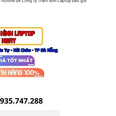
ố hotline để Công ty Trâm Anh Laptop báo giá