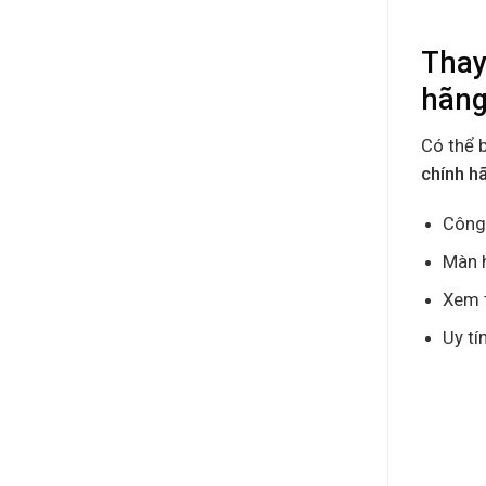
Thay
hãng
Có thể 
chính h
Công 
Màn h
Xem t
Uy tí