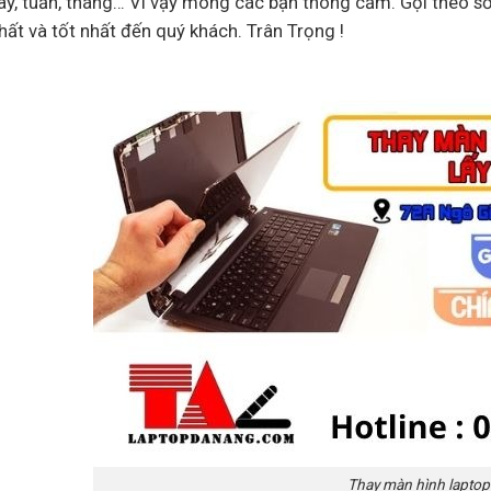
ày, tuần, tháng… Vì vậy mong các bạn thông cảm. Gọi theo s
ất và tốt nhất đến quý khách. Trân Trọng !
Thay màn hình laptop