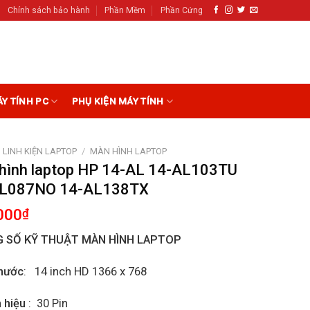
Chính sách bảo hành
Phần Mềm
Phần Cứng
ÁY TÍNH PC
PHỤ KIỆN MÁY TÍNH
LINH KIỆN LAPTOP
/
MÀN HÌNH LAPTOP
hình laptop HP 14-AL 14-AL103TU
L087NO 14-AL138TX
000
₫
 SỐ KỸ THUẬT MÀN HÌNH LAPTOP
hước
: 14 inch HD 1366 x 768
n hiệu
: 30 Pin