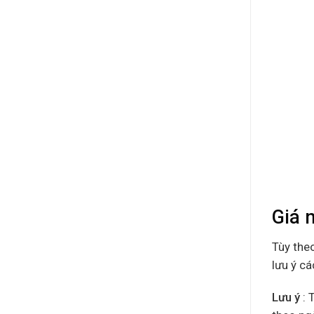
Giá 
Tùy the
lưu ý cá
Lưu ý
: 