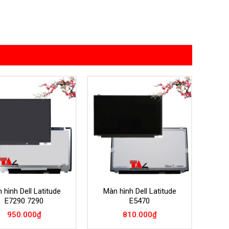
Add to
Add to
Wishlist
Wishlist
 hình Dell Latitude
Màn hình Dell Latitude
E7290 7290
E5470
950.000
₫
810.000
₫