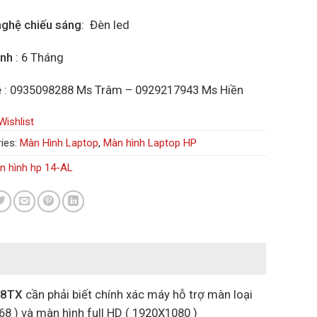
ghệ chiếu sáng
: Đèn led
ành
: 6 Tháng
ệ
: 0935098288 Ms Trâm – 0929217943 Ms Hiền
Wishlist
ies:
Màn Hình Laptop
,
Màn hình Laptop HP
n hình hp 14-AL
38TX
cần phải biết chính xác máy hỗ trợ màn loại
8 ) và màn hình full HD ( 1920X1080 )