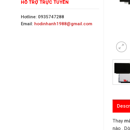
HỖ TRỢ TRỰC TUYẾN
Hotline: 0935747288
Email:
hodinhanh1988@gmail.com
Descr
Thay
mà
nào . D