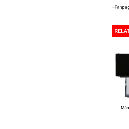
–
Fanpa
RELA
Màn 