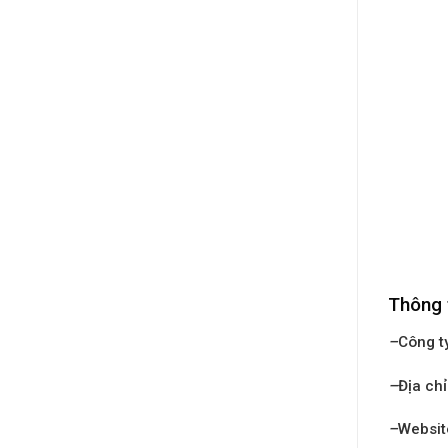
Thông 
–
Công t
–
Địa chỉ
–
Websit