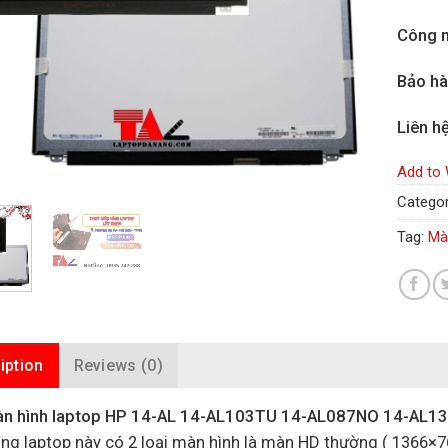
Công n
Bảo h
Liên h
Add to 
Categor
Tag:
Mà
iption
Reviews (0)
n hình laptop HP 14-AL 14-AL103TU 14-AL087NO 14-AL1
òng laptop này có 2 loại màn hình là màn HD thường ( 1366×76