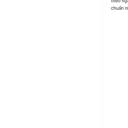
theo ng
chuẩn nh