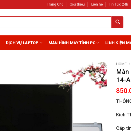
Trang Chủ
Giới thiệu
Liên hệ
Tin Tức 24h
DỊCH VỤ LAPTOP
MÀN HÌNH MÁY TÍNH PC
LINH KIỆN M
HOME
/
Màn 
14-A
Add to
Wishlist
850.
THÔNG
Kích T
Cáp tí