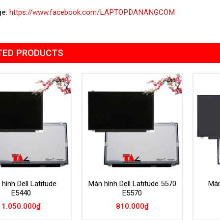
ge
:
https://www.facebook.com/LAPTOPDANANGCOM
TED PRODUCTS
Add to
Add to
Wishlist
Wishlist
hình Dell Latitude
Màn hình Dell Latitude 5570
Màn
E5440
E5570
1.050.000
₫
810.000
₫