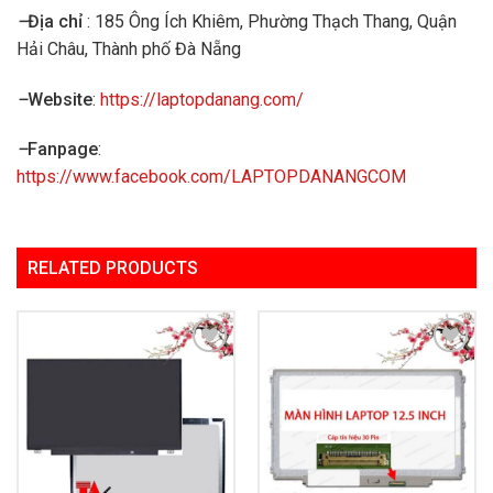
–
Địa chỉ
: 185 Ông Ích Khiêm, Phường Thạch Thang, Quận
Hải Châu, Thành phố Đà Nẵng
–
Website
:
https://laptopdanang.com/
–
Fanpage
:
https://www.facebook.com/LAPTOPDANANGCOM
RELATED PRODUCTS
Add to
Add to
Wishlist
Wishlist