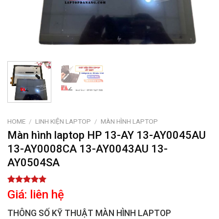
HOME
/
LINH KIỆN LAPTOP
/
MÀN HÌNH LAPTOP
Màn hình laptop HP 13-AY 13-AY0045AU
13-AY0008CA 13-AY0043AU 13-
AY0504SA
Rated
1
5.00
Giá: liên hệ
out of 5
based on
THÔNG SỐ KỸ THUẬT MÀN HÌNH LAPTOP
customer