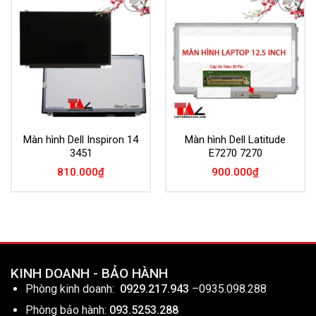
Add to
Add to
Wishlist
Wishlist
Màn hình Dell Inspiron 14
Màn hình Dell Latitude
3451
E7270 7270
810.000
₫
900.000
₫
KINH DOANH - BẢO HÀNH
Phòng kinh doanh:
0929.217.943
–
0935.098.288
Phòng bảo hành:
093.5253.288