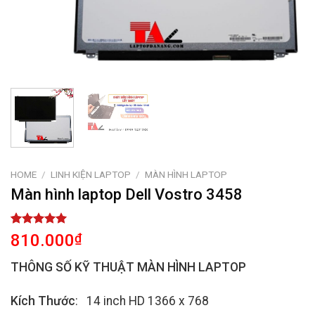
HOME
/
LINH KIỆN LAPTOP
/
MÀN HÌNH LAPTOP
Màn hình laptop Dell Vostro 3458
Rated
1
5.00
810.000
₫
out of 5
based on
THÔNG SỐ KỸ THUẬT MÀN HÌNH LAPTOP
customer
rating
Kích Thước
: 14 inch HD 1366 x 768