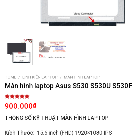
HOME
/
LINH KIỆN LAPTOP
/
MÀN HÌNH LAPTOP
Màn hình laptop Asus S530 S530U S530F
Rated
1
5.00
900.000
₫
out of 5
based on
THÔNG SỐ KỸ THUẬT MÀN HÌNH LAPTOP
customer
rating
Kích Thước
: 15.6 inch (FHD) 1920×1080 IPS