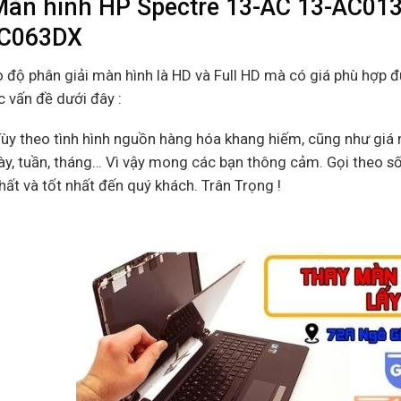
Màn hình HP Spectre 13-AC 13-AC0
AC063DX
o độ phân giải màn hình là HD và Full HD mà có giá phù hợp 
c vấn đề dưới đây :
Tùy theo tình hình nguồn hàng hóa khang hiếm, cũng như giá n
ày, tuần, tháng… Vì vậy mong các bạn thông cảm. Gọi theo s
ất và tốt nhất đến quý khách. Trân Trọng !