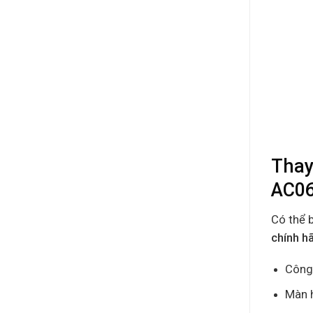
Thay
AC06
Có thể 
chính h
Công 
Màn h