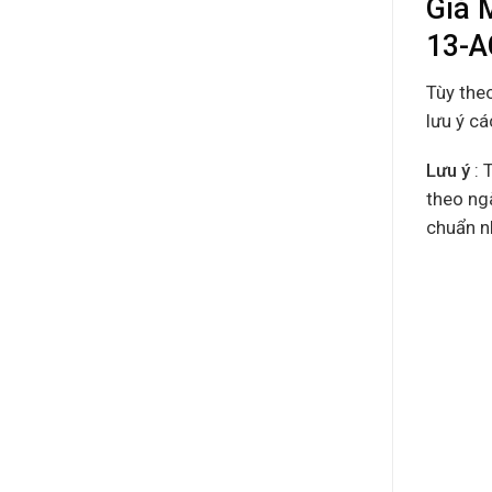
Giá 
13-
Tùy the
lưu ý cá
Lưu ý
: 
theo ng
chuẩn nh