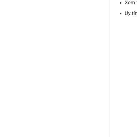
Xem t
Uy tí