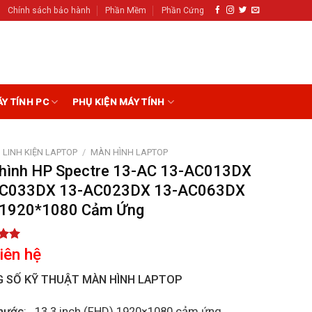
Chính sách bảo hành
Phần Mềm
Phần Cứng
ÁY TÍNH PC
PHỤ KIỆN MÁY TÍNH
LINH KIỆN LAPTOP
/
MÀN HÌNH LAPTOP
hình HP Spectre 13-AC 13-AC013DX
C033DX 13-AC023DX 13-AC063DX
1920*1080 Cảm Ứng
5.00
liên hệ
5
on
 SỐ KỸ THUẬT MÀN HÌNH LAPTOP
r
hước
: 13.3 inch (FHD) 1920×1080 cảm ứng