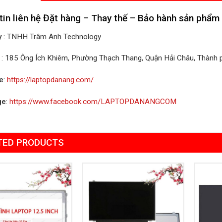
tin liên hệ Đặt hàng – Thay thế – Bảo hành sản phẩm
y
: TNHH Trâm Anh Technology
: 185 Ông Ích Khiêm, Phường Thạch Thang, Quận Hải Châu, Thành
e
:
https://laptopdanang.com/
ge
:
https://www.facebook.com/LAPTOPDANANGCOM
TED PRODUCTS
Add to
Add to
Wishlist
Wishlist