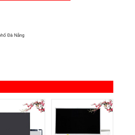
 phố Đà Nẵng
Add to
Add to
Wishlist
Wishlist