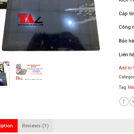
Cáp tí
Công n
Bảo h
Liên h
Add to 
Categor
Tag:
Mà
iption
Reviews (1)