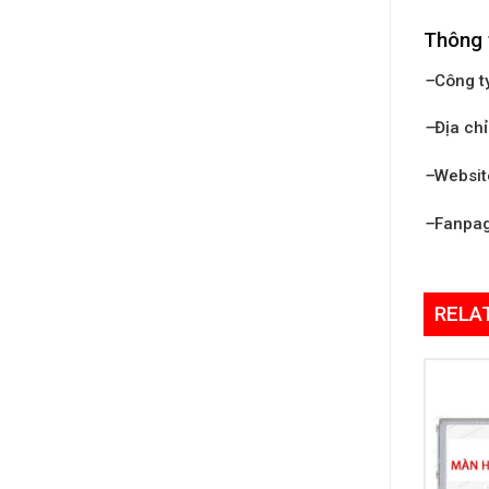
Thông 
–
Công t
–
Địa chỉ
–
Websit
–
Fanpa
RELA