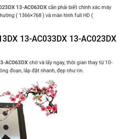
C023DX 13-AC063DX
cần phải biết chính xác máy
thường ( 1366×768 ) và màn hình full HD (
013DX 13-AC033DX 13-AC023DX
13-AC063DX
chờ và lấy ngay, thời gian thay từ 10-
công đoạn, lắp đặt nhanh, đẹp như rin.