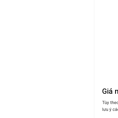
Giá 
Tùy the
lưu ý cá