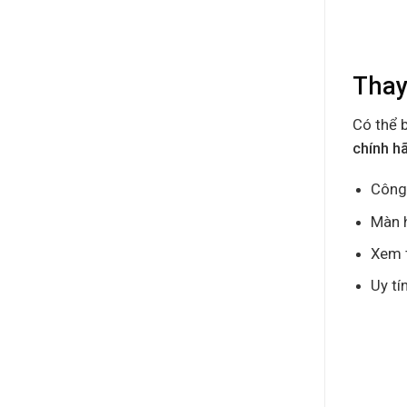
Thay
Có thể 
chính h
Công 
Màn h
Xem t
Uy tí