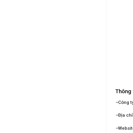
Thông 
–
Công t
–
Địa chỉ
–
Websit