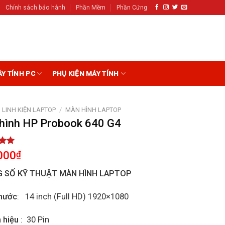
Chính sách bảo hành
Phần Mềm
Phần Cứng
ÁY TÍNH PC
PHỤ KIỆN MÁY TÍNH
LINH KIỆN LAPTOP
/
MÀN HÌNH LAPTOP
hình HP Probook 640 G4
5.00
000
₫
5
on
 SỐ KỸ THUẬT MÀN HÌNH LAPTOP
r
hước
: 14 inch (Full HD) 1920×1080
n hiệu
: 30 Pin