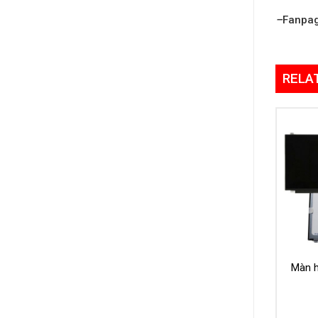
–
Fanpa
RELA
Màn h