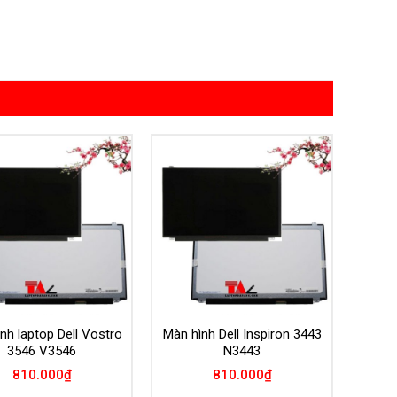
Add to
Add to
Wishlist
Wishlist
nh laptop Dell Vostro
Màn hình Dell Inspiron 3443
3546 V3546
N3443
810.000
₫
810.000
₫