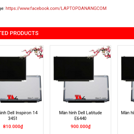
ge
:
https://www.facebook.com/LAPTOPDANANGCOM
TED PRODUCTS
Add to
Add to
Wishlist
Wishlist
ình Dell Inspiron 14
Màn hình Dell Latitude
Màn hì
3451
E6440
810.000
₫
900.000
₫