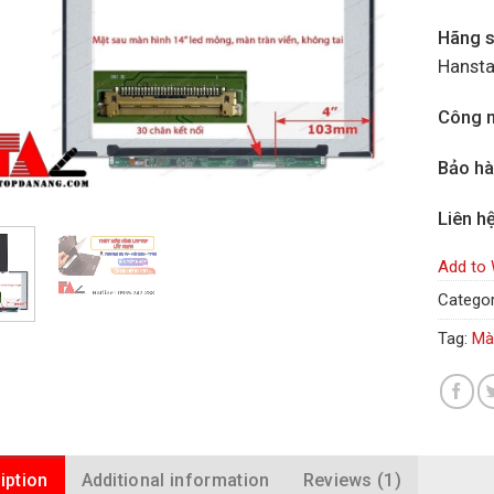
Hãng s
Hansta
Công n
Bảo h
Liên h
Add to 
Categor
Tag:
Mà
iption
Additional information
Reviews (1)