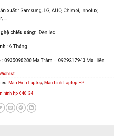
ản xuất
: Samsung, LG, AUO, Chimei, Innolux,
r, …
ghệ chiếu sáng
: Đèn led
ành
: 6 Tháng
ệ
: 0935098288 Ms Trâm – 0929217943 Ms Hiền
Wishlist
ies:
Màn Hình Laptop
,
Màn hình Laptop HP
n hình hp 640 G4