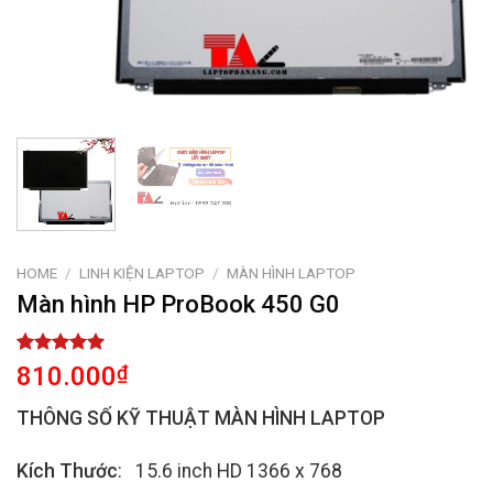
HOME
/
LINH KIỆN LAPTOP
/
MÀN HÌNH LAPTOP
Màn hình HP ProBook 450 G0
Rated
1
5.00
810.000
₫
out of 5
based on
THÔNG SỐ KỸ THUẬT MÀN HÌNH LAPTOP
customer
rating
Kích Thước
: 15.6 inch HD 1366 x 768