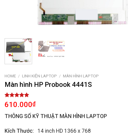
HOME
/
LINH KIỆN LAPTOP
/
MÀN HÌNH LAPTOP
Màn hình HP Probook 4441S
Rated
1
5.00
610.000
₫
out of 5
based on
THÔNG SỐ KỸ THUẬT MÀN HÌNH LAPTOP
customer
rating
Kích Thước
: 14 inch HD 1366 x 768