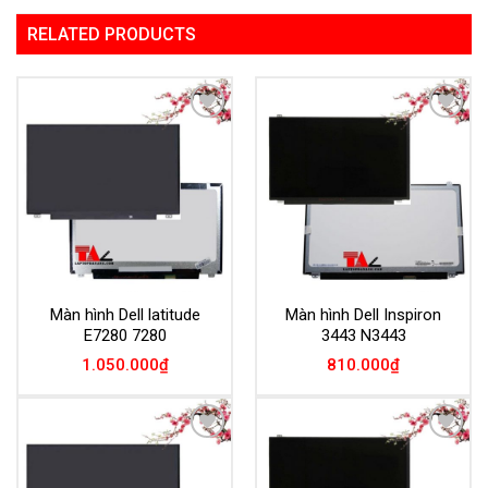
RELATED PRODUCTS
Add to
Add to
Wishlist
Wishlist
Màn hình Dell latitude
Màn hình Dell Inspiron
E7280 7280
3443 N3443
1.050.000
₫
810.000
₫
Add to
Add to
Wishlist
Wishlist