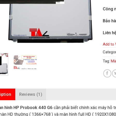
Công n
Bảo h
Liên h
Add to 
Categor
Tag:
Mà
iption
Reviews (1)
n hình HP Probook 440 G6
cần phải biết chính xác máy hỗ t
 màn HD thường ( 1366×768 ) và màn hình full HD ( 1920X1080