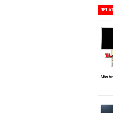
RELA
Màn hìn