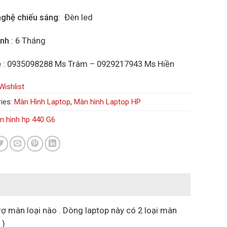
ghệ chiếu sáng
: Đèn led
ành
: 6 Tháng
ệ
: 0935098288 Ms Trâm – 0929217943 Ms Hiền
Wishlist
ies:
Màn Hình Laptop
,
Màn hình Laptop HP
n hình hp 440 G6
rợ màn loại nào . Dòng laptop này có 2 loại màn
 )