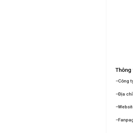
Thông 
–
Công t
–
Địa chỉ
–
Websit
–
Fanpa