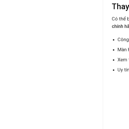
Thay
Có thể 
chính h
Công 
Màn h
Xem t
Uy tí