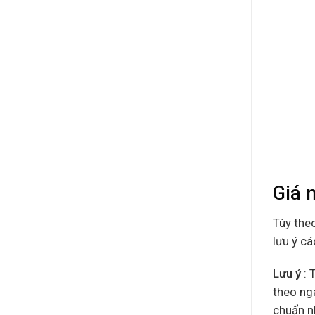
Giá 
Tùy the
lưu ý cá
Lưu ý
: 
theo ng
chuẩn nh