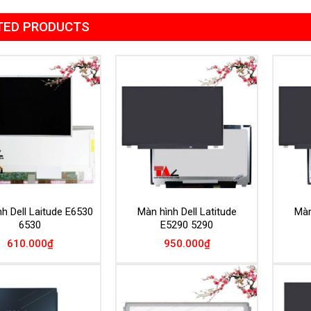
TED PRODUCTS
Add to
Add to
Wishlist
Wishlist
h Dell Laitude E6530
Màn hình Dell Latitude
Màn
6530
E5290 5290
610.000
₫
950.000
₫
Add to
Add to