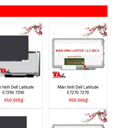
Add to
Add to
Wishlist
Wishlist
 hình Dell Latitude
Màn hình Dell Latitude
E7290 7290
E7270 7270
950.000
₫
900.000
₫
Add to
Add to