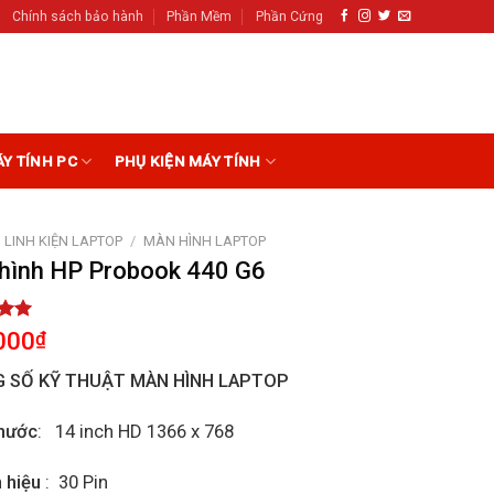
Chính sách bảo hành
Phần Mềm
Phần Cứng
ÁY TÍNH PC
PHỤ KIỆN MÁY TÍNH
LINH KIỆN LAPTOP
/
MÀN HÌNH LAPTOP
hình HP Probook 440 G6
5.00
000
₫
5
on
 SỐ KỸ THUẬT MÀN HÌNH LAPTOP
r
hước
: 14 inch HD 1366 x 768
n hiệu
: 30 Pin