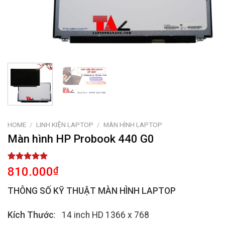
HOME
/
LINH KIỆN LAPTOP
/
MÀN HÌNH LAPTOP
Màn hình HP Probook 440 G0
Rated
1
5.00
810.000
₫
out of 5
based on
THÔNG SỐ KỸ THUẬT MÀN HÌNH LAPTOP
customer
rating
Kích Thước
: 14 inch HD 1366 x 768