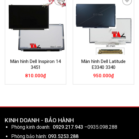
Add to
Add to
Wishlist
Wishlist
Màn hình Dell Inspiron 14
Màn hình Dell Latitude
3451
E3340 3340
810.000
₫
950.000
₫
KINH DOANH - BẢO HÀNH
Phòng kinh doanh:
0929.217.943
–
0935.098.288
Phòng bảo hành:
093.5253.288