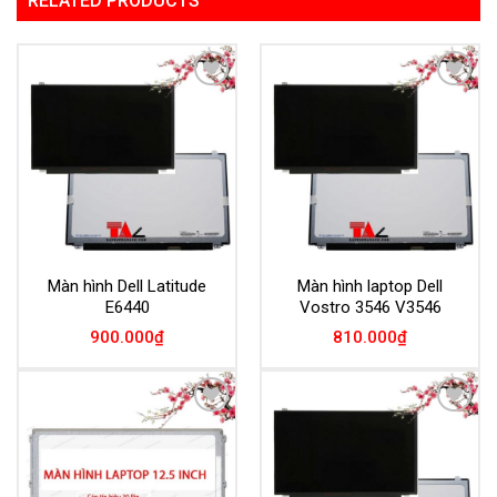
RELATED PRODUCTS
Add to
Add to
Wishlist
Wishlist
Màn hình Dell Latitude
Màn hình laptop Dell
E6440
Vostro 3546 V3546
900.000
₫
810.000
₫
Add to
Add to
Wishlist
Wishlist