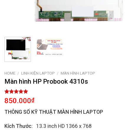
HOME
/
LINH KIỆN LAPTOP
/
MÀN HÌNH LAPTOP
Màn hình HP Probook 4310s
Rated
1
5.00
850.000
₫
out of 5
based on
THÔNG SỐ KỸ THUẬT MÀN HÌNH LAPTOP
customer
rating
Kích Thước
: 13.3 inch HD 1366 x 768