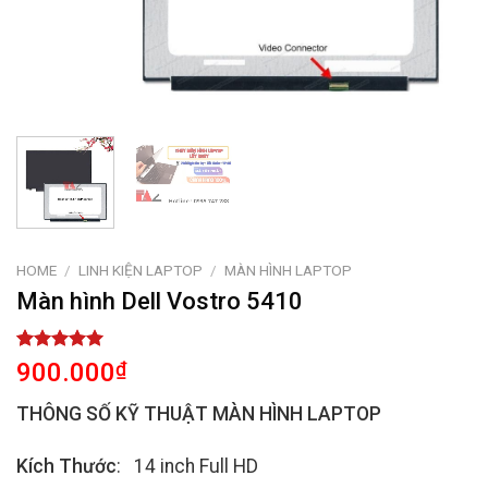
HOME
/
LINH KIỆN LAPTOP
/
MÀN HÌNH LAPTOP
Màn hình Dell Vostro 5410
Rated
1
5.00
900.000
₫
out of 5
based on
THÔNG SỐ KỸ THUẬT MÀN HÌNH LAPTOP
customer
rating
Kích Thước
: 14 inch Full HD