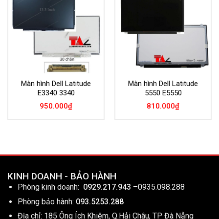
Add to
Add to
Wishlist
Wishlist
Màn hình Dell Latitude
Màn hình Dell Latitude
E3340 3340
5550 E5550
950.000
₫
810.000
₫
KINH DOANH - BẢO HÀNH
Phòng kinh doanh:
0929.217.943
–
0935.098.288
Phòng bảo hành:
093.5253.288
Địa chỉ: 185 Ông Ích Khiêm, Q.Hải Châu, TP Đà Nẵng