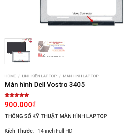
HOME
/
LINH KIỆN LAPTOP
/
MÀN HÌNH LAPTOP
Màn hình Dell Vostro 3405
Rated
1
5.00
900.000
₫
out of 5
based on
THÔNG SỐ KỸ THUẬT MÀN HÌNH LAPTOP
customer
rating
Kích Thước
: 14 inch Full HD