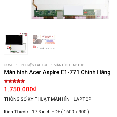
HOME
/
LINH KIỆN LAPTOP
/
MÀN HÌNH LAPTOP
Màn hình Acer Aspire E1-771 Chính Hãng
Rated
1
5.00
1.750.000
₫
out of 5
based on
THÔNG SỐ KỸ THUẬT MÀN HÌNH LAPTOP
customer
rating
Kích Thước
: 17.3 inch HD+ ( 1600 x 900 )