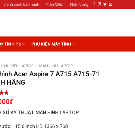
Chính sách bảo hành
Phần Mềm
Phần Cứng
ÁY TÍNH PC
PHỤ KIỆN MÁY TÍNH
LINH KIỆN LAPTOP
/
MÀN HÌNH LAPTOP
hình Acer Aspire 7 A715 A715-71
NH HÃNG
5.00
000
₫
5
on
 SỐ KỸ THUẬT MÀN HÌNH LAPTOP
r
hước
: 15.6 inch HD 1366 x 768