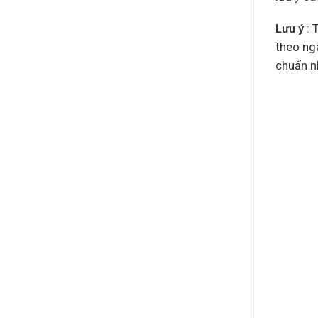
Lưu ý
: 
theo ng
chuẩn nh