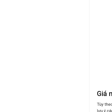
Giá 
Tùy the
lưu ý cá