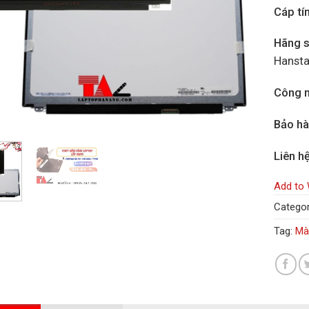
Cáp tí
Hãng s
Hansta
Công n
Bảo h
Liên h
Add to 
Categor
Tag:
Mà