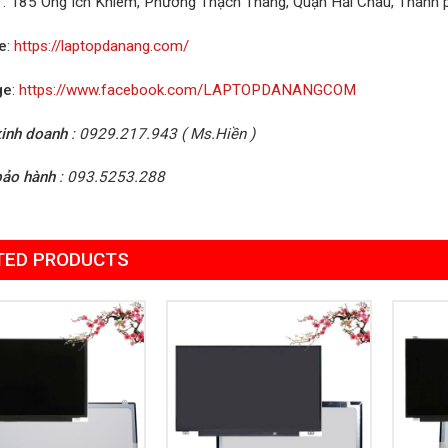
: 185 Ông Ích Khiêm, Phường Thạch Thang, Quận Hải Châu, Thành
e
:
https://laptopdanang.com/
ge
:
https://www.facebook.com/LAPTOPDANANGCOM
inh doanh
: 0929.217.943 ( Ms.Hiền )
bảo hành
: 093.5253.288
TED PRODUCTS
Add to
Add to
Wishlist
Wishlist