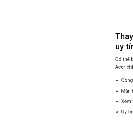
Thay
uy tí
Có thể 
Acer ch
Công 
Màn h
Xem t
Uy tí