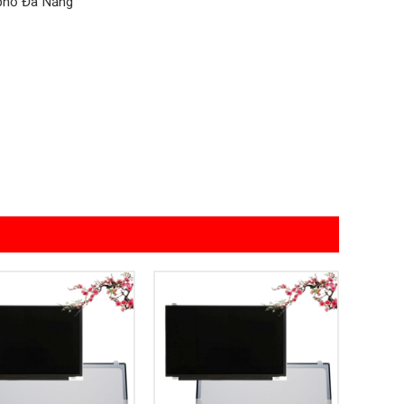
 phố Đà Nẵng
Add to
Add to
Wishlist
Wishlist