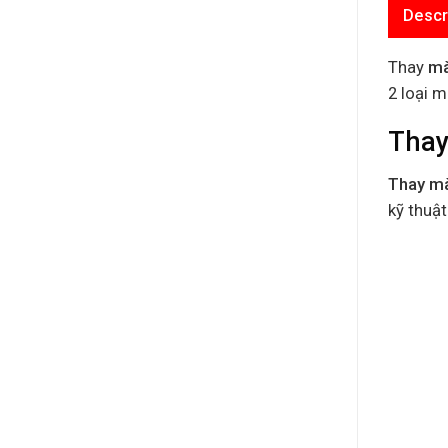
Descr
Thay
mà
2 loại 
Thay
Thay mà
kỹ thuật