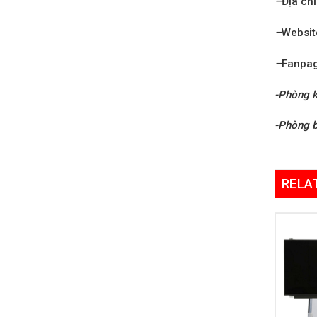
–
Địa chỉ
–
Websit
–
Fanpa
-Phòng k
-Phòng 
RELA