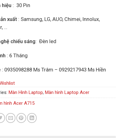
n hiệu
: 30 Pin
ản xuất
: Samsung, LG, AUO, Chimei, Innolux,
r, …
ghệ chiếu sáng
: Đèn led
ành
: 6 Tháng
ệ
: 0935098288 Ms Trâm – 0929217943 Ms Hiền
Wishlist
ies:
Màn Hình Laptop
,
Màn hình Laptop Acer
n hình Acer A715