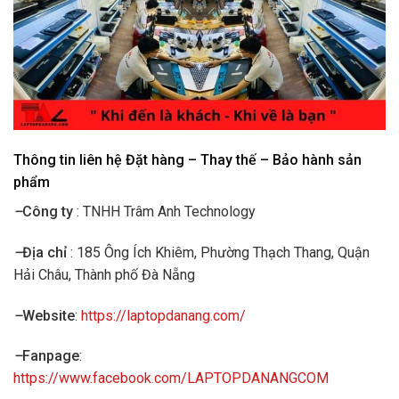
Thông tin liên hệ Đặt hàng – Thay thế – Bảo hành sản
phẩm
–
Công ty
: TNHH Trâm Anh Technology
–
Địa chỉ
: 185 Ông Ích Khiêm, Phường Thạch Thang, Quận
Hải Châu, Thành phố Đà Nẵng
–
Website
:
https://laptopdanang.com/
–
Fanpage
:
https://www.facebook.com/LAPTOPDANANGCOM