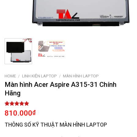
HOME
/
LINH KIỆN LAPTOP
/
MÀN HÌNH LAPTOP
Màn hình Acer Aspire A315-31 Chính
Hãng
Rated
1
5.00
810.000
₫
out of 5
based on
THÔNG SỐ KỸ THUẬT MÀN HÌNH LAPTOP
customer
rating