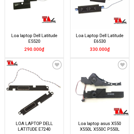
Loa laptop Dell Latitude
Loa Laptop Dell Latitude
E5520
E6530
290.000
₫
330.000
₫
Add to
Add to
Wishlist
Wishlist
LOA LAPTOP DELL
Loa laptop asus X550
LATITUDE E7240
X550L X550C P550L