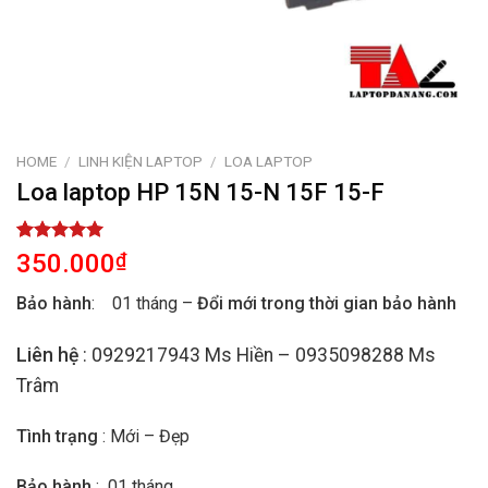
HOME
/
LINH KIỆN LAPTOP
/
LOA LAPTOP
Loa laptop HP 15N 15-N 15F 15-F
Rated
1
5.00
350.000
₫
out of 5
based on
Bảo hành
: 01 tháng –
Đổi mới trong thời gian bảo hành
customer
rating
Liên hệ
: 0929217943 Ms Hiền – 0935098288 Ms
Trâm
Tình trạng
: Mới – Đẹp
Bảo hành
: 01 tháng