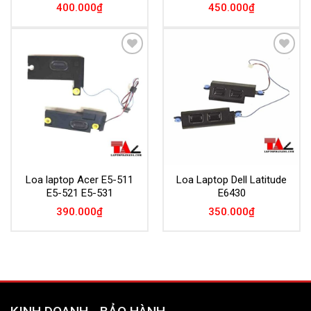
400.000
₫
450.000
₫
Add to
Add to
Wishlist
Wishlist
Loa laptop Acer E5-511
Loa Laptop Dell Latitude
E5-521 E5-531
E6430
390.000
₫
350.000
₫