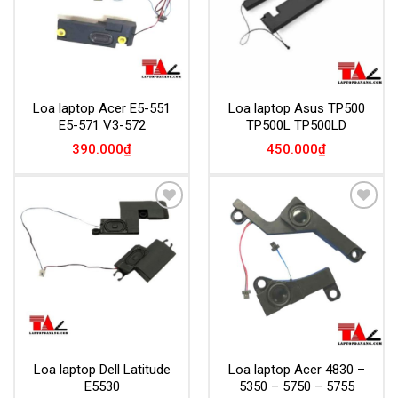
Loa laptop Acer E5-551
Loa laptop Asus TP500
E5-571 V3-572
TP500L TP500LD
390.000
₫
450.000
₫
Add to
Add to
Wishlist
Wishlist
Loa laptop Dell Latitude
Loa laptop Acer 4830 –
E5530
5350 – 5750 – 5755