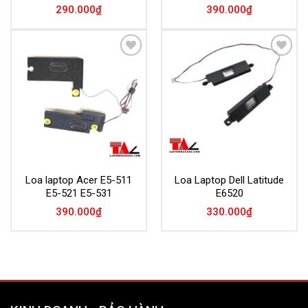
290.000
₫
390.000
₫
Add to
Add to
Wishlist
Wishlist
Loa laptop Acer E5-511
Loa Laptop Dell Latitude
E5-521 E5-531
E6520
390.000
₫
330.000
₫