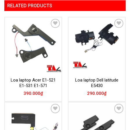
RELATED PRODUCTS
Add to
Add to
Wishlist
Wishlist
Loa laptop Acer E1-521
Loa laptop Dell latitude
E1-531 E1-571
E5430
390.000
₫
290.000
₫
Add to
Add to
Wishlist
Wishlist