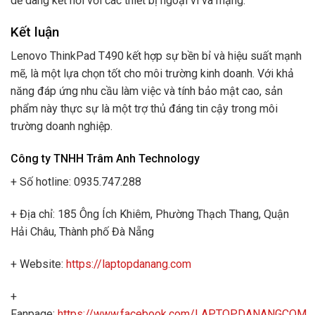
dễ dàng kết nối với các thiết bị ngoại vi và mạng.
Kết luận
Lenovo ThinkPad T490 kết hợp sự bền bỉ và hiệu suất mạnh
mẽ, là một lựa chọn tốt cho môi trường kinh doanh. Với khả
năng đáp ứng nhu cầu làm việc và tính bảo mật cao, sản
phẩm này thực sự là một trợ thủ đáng tin cậy trong môi
trường doanh nghiệp.
Công ty TNHH Trâm Anh Technology
+ Số hotline: 0935.747.288
+ Địa chỉ: 185 Ông Ích Khiêm, Phường Thạch Thang, Quận
Hải Châu, Thành phố Đà Nẵng
+ Website:
https://laptopdanang.com
+
Fanpage:
https://www.facebook.com/LAPTOPDANANGCOM