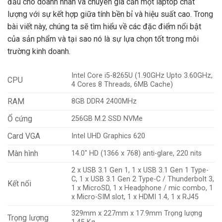
đầu cho doanh nhân và chuyên gia cần một laptop chất
lượng với sự kết hợp giữa tính bền bỉ và hiệu suất cao. Trong
bài viết này, chúng ta sẽ tìm hiểu về các đặc điểm nổi bật
của sản phẩm và tại sao nó là sự lựa chọn tốt trong môi
trường kinh doanh.
Intel Core i5-8265U (1.90GHz Upto 3.60GHz,
CPU
4 Cores 8 Threads, 6MB Cache)
RAM
8GB DDR4 2400MHz
Ổ cứng
256GB M.2 SSD NVMe
Card VGA
Intel UHD Graphics 620
Màn hình
14.0″ HD (1366 x 768) anti-glare, 220 nits
2 x USB 3.1 Gen 1, 1 x USB 3.1 Gen 1 Type-
C, 1 x USB 3.1 Gen 2 Type-C / Thunderbolt 3,
Kết nối
1 x MicroSD, 1 x Headphone / mic combo, 1
x Micro-SIM slot, 1 x HDMI 1.4, 1 x RJ45
329mm x 227mm x 17.9mm Trọng lượng
Trọng lượng