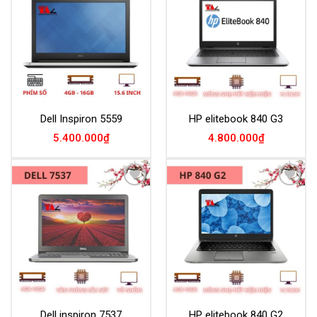
Add to
Add to
Wishlist
Wishlist
Dell Inspiron 5559
HP elitebook 840 G3
5.400.000
₫
4.800.000
₫
Add to
Add to
Wishlist
Wishlist
Dell inspiron 7537
HP elitebook 840 G2