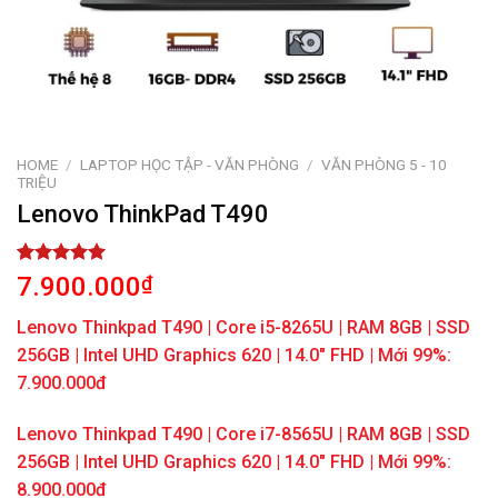
HOME
/
LAPTOP HỌC TẬP - VĂN PHÒNG
/
VĂN PHÒNG 5 - 10
TRIỆU
Lenovo ThinkPad T490
Rated
1
5.00
7.900.000
₫
out of 5
based on
Lenovo Thinkpad T490 | Core i5-8265U | RAM 8GB | SSD
customer
rating
256GB | Intel UHD Graphics 620 | 14.0″ FHD | Mới 99%:
7.900.000đ
Lenovo Thinkpad T490 | Core i7-8565U | RAM 8GB | SSD
256GB | Intel UHD Graphics 620 | 14.0″ FHD | Mới 99%:
8.900.000đ