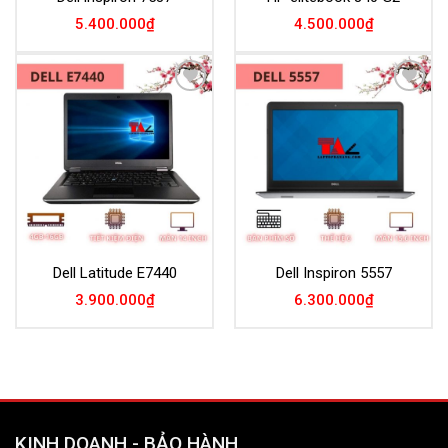
5.400.000
₫
4.500.000
₫
Add to
Add to
Wishlist
Wishlist
Dell Latitude E7440
Dell Inspiron 5557
3.900.000
₫
6.300.000
₫
KINH DOANH - BẢO HÀNH