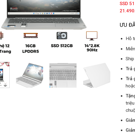
SSD 51
21.490
ƯU ĐÃ
Hỗ t
Miễn
Ship
Trả 
Trả 
hoặc
Tặn
triệ
chuộ
Giả
Giả