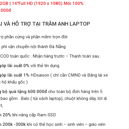
2GB |
14″
Full HD (1920 x 1080) Mới 100%:
.000đ
I VÀ HỖ TRỢ TẠI TRÂM ANH LAPTOP
rợ phần cứng và phần mềm trọn đời
 phí vận chuyển nội thành Đà Nẵng
 COD toàn quốc : Nhận hàng trước – Thanh toán sau.
góp lãi suất 0%
với thẻ tín dụng
góp lãi suất 1%
HDsaison ( chỉ cần CMND và Bắng lái xe
 hộ khẩu gốc )
g bộ quà tặng 600.000đ
cho toàn bộ đơn hàng trên 5
u bao gồm . Balo ( túi xách laptop), chuột không dây, lót di
t,
m 20%
khi nâng cấp Ram-SSD
m 200k -300k
khi có thẻ học sinh – sinh viên – giáo viên