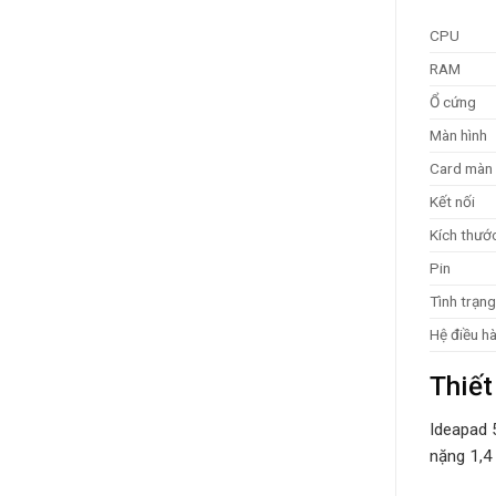
CPU
RAM
Ổ cứng
Màn hình
Card màn 
Kết nối
Kích thướ
Pin
Tình trạng
Hệ điều h
Thiết
Ideapad 
nặng 1,4