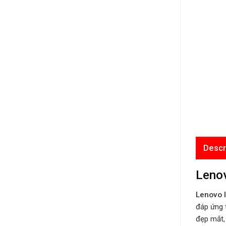
Descr
Lenov
Lenovo 
đáp ứng 
đẹp mắt, 