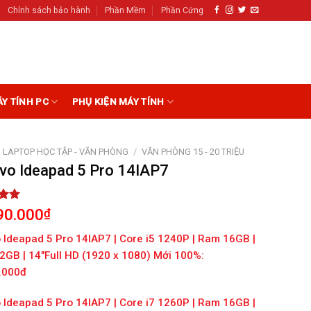
Chính sách bảo hành
Phần Mềm
Phần Cứng
ÁY TÍNH PC
PHỤ KIỆN MÁY TÍNH
LAPTOP HỌC TẬP - VĂN PHÒNG
/
VĂN PHÒNG 15 - 20 TRIỆU
vo Ideapad 5 Pro 14IAP7
5.00
90.000
₫
5
on
 Ideapad 5 Pro 14IAP7 | Core i5 1240P | Ram 16GB |
r
2GB |
14″
Full HD (1920 x 1080) Mới 100%:
.000đ
 Ideapad 5 Pro 14IAP7 | Core i7 1260P | Ram 16GB |