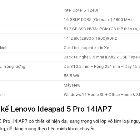
Intel Core i5 1240P
16 GBLP DDR5 (Onboard) 4800 MHz
512 GB SSD NVMe PCIe (Có thể tháo ra, l
14″2.8K (2880 x 1800)90Hz
hinh
Card tích hợpIntel Iris Xe
Jack tai nghe 3.5 mm
HDMI
2 x USB Type-
c, Trọng lượng
Dài 312.2 mm – Rộng 221 mm – Dày 15.
56.5 Wh
Máy New
ành
Windows 11 Home SL + Office Home & S
 kế Lenovo Ideapad 5 Pro 14IAP7
5 Pro 14IAP7 có thiết kế hiện đại, sang trọng với lớp vỏ kim loại n
 kg, dễ dàng mang theo bên mình khi di chuyển.