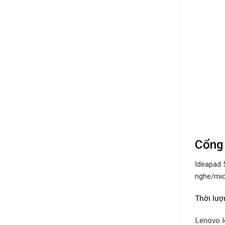
Cổng 
Ideapad 
nghe/mic
Thời lư
Lenovo I