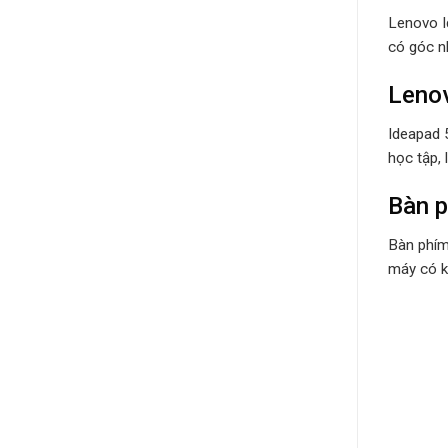
Lenovo I
có góc nh
Lenov
Ideapad 
học tập,
Bàn 
Bàn phím
máy có k