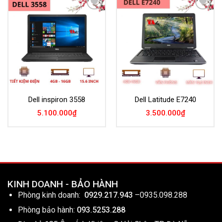
Add to
Add to
Wishlist
Wishlist
Dell inspiron 3558
Dell Latitude E7240
5.100.000
₫
3.500.000
₫
KINH DOANH - BẢO HÀNH
Phòng kinh doanh:
0929.217.943
–
0935.098.288
Phòng bảo hành:
093.5253.288