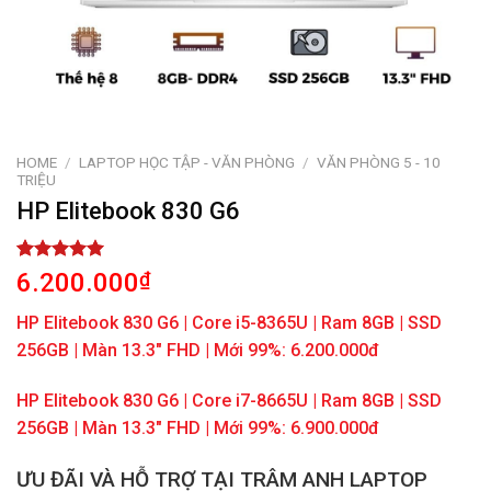
HOME
/
LAPTOP HỌC TẬP - VĂN PHÒNG
/
VĂN PHÒNG 5 - 10
TRIỆU
HP Elitebook 830 G6
Rated
1
5.00
6.200.000
₫
out of 5
based on
HP Elitebook 830 G6 | Core i5-8365U | Ram 8GB | SSD
customer
rating
256GB | Màn 13.3″ FHD | Mới 99%: 6.200.000đ
HP Elitebook 830 G6 | Core i7-8665U | Ram 8GB | SSD
256GB | Màn 13.3″ FHD | Mới 99%: 6.900.000đ
ƯU ĐÃI VÀ HỖ TRỢ TẠI TRÂM ANH LAPTOP