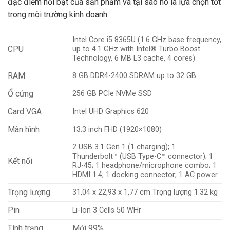
đặc điểm nổi bật của sản phẩm và tại sao nó là lựa chọn tốt
trong môi trường kinh doanh.
Intel Core i5 8365U (1.6 GHz base frequency,
CPU
up to 4.1 GHz with Intel® Turbo Boost
Technology, 6 MB L3 cache, 4 cores)
RAM
8 GB DDR4-2400 SDRAM up to 32 GB
Ổ cứng
256 GB PCIe NVMe SSD
Card VGA
Intel UHD Graphics 620
Màn hình
13.3 inch FHD (1920×1080)
2 USB 3.1 Gen 1 (1 charging); 1
Thunderbolt™ (USB Type-C™ connector); 1
Kết nối
RJ-45; 1 headphone/microphone combo; 1
HDMI 1.4; 1 docking connector; 1 AC power
Trọng lượng
31,04 x 22,93 x 1,77 cm Trọng lượng 1.32 kg
Pin
Li-Ion 3 Cells 50 WHr
Tình trạng
Mới 99%