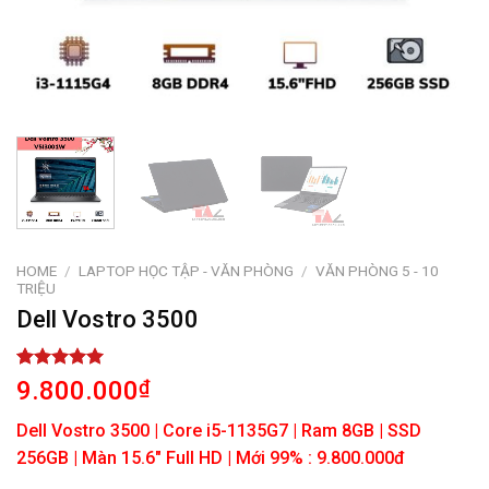
HOME
/
LAPTOP HỌC TẬP - VĂN PHÒNG
/
VĂN PHÒNG 5 - 10
TRIỆU
Dell Vostro 3500
Rated
1
5.00
9.800.000
₫
out of 5
based on
Dell Vostro 3500 | Core i5-1135G7 | Ram 8GB | SSD
customer
rating
256GB | Màn 15.6″ Full HD | Mới 99% : 9.800.000đ