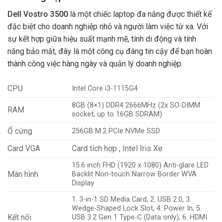
Dell Vostro 3500
là một chiếc laptop đa năng được thiết kế
đặc biệt cho doanh nghiệp nhỏ và người làm việc từ xa. Với
sự kết hợp giữa hiệu suất mạnh mẽ, tính di động và tính
năng bảo mật, đây là một công cụ đáng tin cậy để bạn hoàn
thành công việc hàng ngày và quản lý doanh nghiệp.
CPU
Intel Core i3-1115G4
8GB (8×1) DDR4 2666MHz (2x SO-DIMM
RAM
socket, up to 16GB SDRAM)
Ổ cứng
256GB M.2 PCIe NVMe SSD
Card VGA
Card tích hợp , Intel Iris Xe
15.6 inch FHD (1920 x 1080) Anti-glare LED
Màn hình
Backlit Non-touch Narrow Border WVA
Display
1. 3-in-1 SD Media Card, 2. USB 2.0, 3.
Wedge-Shaped Lock Slot, 4. Power In, 5.
Kết nối
USB 3.2 Gen 1 Type-C (Data only), 6. HDMI